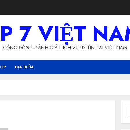
P 7 VIỆT N
CỘNG ĐỒNG ĐÁNH GIÁ DỊCH VỤ UY TÍN TẠI VIỆT NAM
HOP
ĐỊA ĐIỂM
S
f