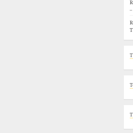
R
–
R
T
T
T