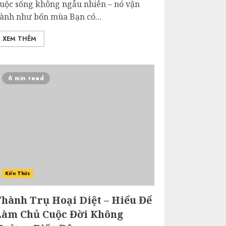
uộc sống không ngẫu nhiên – nó vận
ành như bốn mùa Bạn có...
XEM THÊM
6 min read
Kiến Thức
Thành Trụ Hoại Diệt – Hiểu Để
Làm Chủ Cuộc Đời Không