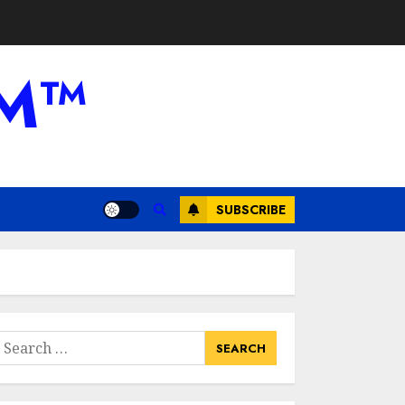
AM™
SUBSCRIBE
earch
or: