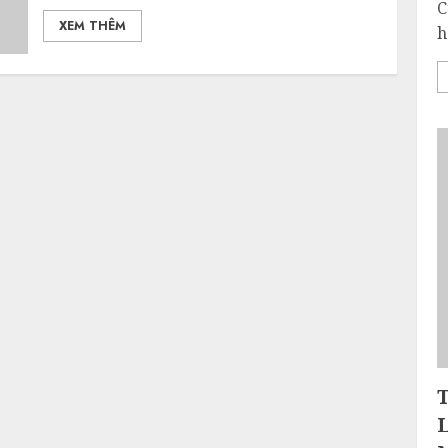
C
XEM THÊM
h