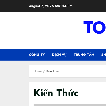
Skip
August 7, 2026
5:51:14 PM
to
content
TO
CÔNG TY
DỊCH VỤ
TRUNG TÂM
S
Home
Kiến Thức
Kiến Thức