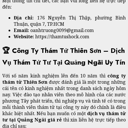
Mọi thông tin chi tiết, các bạn vui lòng liên hệ trực tiếp
đến:
Địa chỉ:
176 Nguyễn Thị Thập, phường Bình
Thuận, quận 7, TP.HCM
Email:
oanhtruong0099@gmail.com
Website:
https://thamtushock.com
🏆 Công Ty Thám Tử Thiên Sơn – Dịch
Vụ Thám Tử Tư Tại Quảng Ngãi Uy Tín
Với số năm kinh nghiệm lên đến 10 năm thì
công ty
thám tử Thiên Sơn
được đánh giá là một trong những
cái tên có kinh nghiệm nhất trong danh sách ngày hôm
nay. Việc đào tạo nhân viên theo mô hình của các nước
phương Tây phát triển, thì nghiệp vụ và tinh tế có trong
mỗi thành viên thám tử tại công ty này đó chính là điều
khác biệt nhất. Nếu bạn muốn có một
dịch vụ thám tử
tư tại Quảng Ngãi giá rẻ
thì xin liên hệ trực tiếp theo
địa chỉ sau: