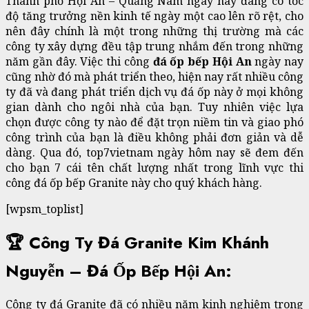
Thành phố Hội An – Quảng Nam ngày nay đang có tốc
độ tăng trưởng nền kinh tế ngày một cao lên rõ rệt, cho
nên đây chính là một trong những thị trường mà các
công ty xây dựng đều tập trung nhắm đến trong những
năm gần đây. Việc thi công
đá ốp bếp Hội An
ngày nay
cũng nhờ đó mà phát triển theo, hiện nay rất nhiều công
ty đã và đang phát triển dịch vụ đá ốp này ở mọi không
gian dành cho ngôi nhà của bạn. Tuy nhiên việc lựa
chọn được công ty nào để đặt trọn niềm tin và giao phó
công trình của bạn là điều không phải đơn giản và dễ
dàng. Qua đó, top7vietnam ngày hôm nay sẽ đem đến
cho bạn 7 cái tên chất lượng nhất trong lĩnh vực thi
công đá ốp bếp Granite này cho quý khách hàng.
[wpsm_toplist]
🏆 Công Ty Đá Granite Kim Khánh
Nguyễn – Đá Ốp Bếp Hội An:
Công ty đá Granite đã có nhiều năm kinh nghiệm trong