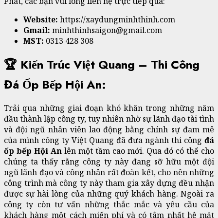
Phát, các bạn vui lòng liên hệ trực tiếp qua:
Website:
https://xaydungminhthinh.com
Gmail:
minhthinhsaigon@gmail.com
MST:
0313 428 308
🏆 Kiến Trúc Việt Quang – Thi Công
Đá Ốp Bếp Hội An:
Trải qua những giai đoạn khó khăn trong những năm
đầu thành lập công ty, tuy nhiên nhờ sự lãnh đạo tài tình
và đội ngũ nhân viên lao động bằng chính sự đam mê
của mình công ty Việt Quang đã đưa ngành thi công
đá
ốp bếp Hội An
lên một tầm cao mới. Qua đó có thể cho
chúng ta thấy rằng công ty này đang sỡ hữu một đội
ngũ lãnh đạo và công nhân rất đoàn kết, cho nên những
công trình mà công ty này tham gia xây dựng đều nhận
được sự hài lòng của những quý khách hàng. Ngoài ra
công ty còn tư vấn những thắc mắc và yêu cầu của
khách hàng một cách miến phí và có tâm nhất hệ mặt