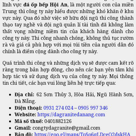
lĩnh vực
đá ốp bếp Hội An
, là một người con của miền
Trung thì công ty này hiểu được những khó khăn ở khu
vực này. Qua đó nhờ việc sỡ hữu đội ngũ thi công thành
thạo tay nghề và đội ngũ quản lí tài tình đã không làm
thất vọng những niềm tin của khách hàng dành cho
công ty này. Thi công nhanh chóng, không thủ tục rườm
rà và giá cả phù hợp với mọi túi tiền của người dân đó
chính là điểm cộng dành cho công ty này.
Quá trình thi công và những dịch vụ sẽ được cam kết rõ
ràng trong bản hợp đồng, cho nên các bạn yên tâm khi
hợp tác và sử dụng dịch vụ của công ty này. Mọi thông
tin chi tiết, các bạn vui lòng liên hệ trực tiếp qua:
Địa chỉ:
62 Sơn Thủy 3, Hòa Hải, Ngũ Hành Sơn,
Đà Nẵng.
Điện thoại:
0931 274 024
–
0905 997 346
Website:
https://dagranitedanang.com
Mã số thuế:
0401882126
Gmail:
congtydagranite@gmail.com
Bản đồ:
https://goo.gl/maps/ToSo6qLDceQ2dskHA