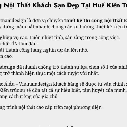
g Nội Thất Khách Sạn Đẹp Tại Huế Kiến 
etnamdesign là đơn vị chuyên
thiết kế thi công nội thất
 dựng, nắm bắt nhanh chóng các xu hướng thiết kế kiến trú
iệp vụ cao. Luôn nhiệt tình, sẵn sàng trong công việc.
 chữ TÍN làm đầu.
hất thành công hàng nghìn dự án lớn nhỏ.
n cao.
esign đã nhanh chóng trở thành sự lựa chọn số 1 của nhiề
trở thành hiện thực một cách tuyệt vời nhất.
c Á Âu – Vietnamdesign khách hàng sẽ được tư vấn chính xá
Kiến trúc sư sẽ dồn tất cả sự hiểu biết, tâm huyết của mì
hong cách riêng của gia chủ.
ng trình nội thất cao cấp trên mọi phương diện.