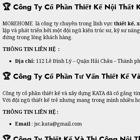
🏆 Công Ty Cổ Phần Thiết Kế Nội Thấ
MOREHOME là công ty chuyên trong lĩnh vực
thiết kế, 
lập và phát triển bởi một đội ngũ kiến trúc sư, kỹ sư n
đứng trong lòng khách hàng.
THÔNG TIN LIÊN HỆ :
Địa chỉ:
112 Lê Đình Lý – Quận Hải Châu – Thành p
🏆 Công Ty Cổ Phần Tư Vấn Thiết Kế 
Công ty cổ phần thiết kế và xây dựng KATA đã cố gắng từ
Với đội ngũ thiết kế trẻ nhưng mang trong mình nhiều ho
THÔNG TIN LIÊN HỆ :
Email
: jsc.kata@gmail.com
🏆 Công Ty Thiết Kế Và Thi Công Nội T