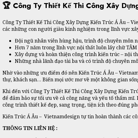
🏆 Công Ty Thiết Kế Thi Công Xây Dựn
Công Ty Thiết Kế Thi Công Xây Dựng Kiến Trúc Á Âu – Vi
các những con người giàu kinh nghiệm trong lĩnh vực xây
Đội ngũ nhân viên hùng hậu, trình độ chuyên môn ngh
Hơn 7 năm trong lĩnh vực nội thất luôn lấy chữ TÂM
Xây dựng và hoàn thiện công trình kiến trúc – nội t
Những nhà lãnh đạo tài ba và có trình độ chuyên mô
Nhờ vào những ưu điểm đó nên Kiến Trúc Á Âu – Vietnamd
thự, khách sạn… Biến mọi ước mơ về một không gian sống 
Khi đến với Công Ty Thiết Kế Thi Công Xây Dựng Kiến Trú
để đảm bảo sự tối ưu về cả công năng và yếu tố thẩm mĩ. 
công trình thiết kế đẹp, sang trọng, tiện ích theo đúng p
Kiến Trúc Á Âu – Vietnamdesign tự tin hoàn thành các cô
THÔNG TIN LIÊN HỆ :