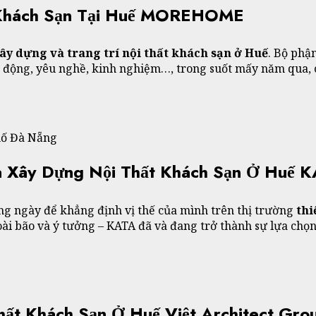
t Khách Sạn Tại Huế MOREHOME
xây dựng và trang trí nội thất khách sạn ở Huế
. Bộ phậ
ăng động, yêu nghề, kinh nghiệm…, trong suốt mấy năm qua,
hố Đà Nẵng
Và Xây Dựng Nội Thất Khách Sạn Ở Huế 
ng ngày để khẳng định vị thế của mình trên thị trường
thi
ài bão và ý tưởng – KATA đã và đang trở thành sự lựa chọn
hất Khách Sạn Ở Huế Việt Architect Gro