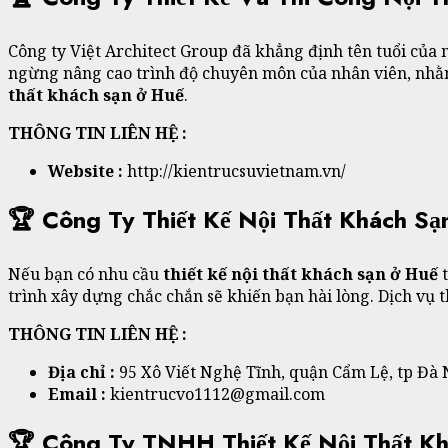
Công ty Việt Architect Group đã khẳng định tên tuổi của
ngừng nâng cao trình độ chuyên môn của nhân viên, nhằ
thất khách sạn ở Huế
.
THÔNG TIN LIÊN HỆ :
Website :
http://kientrucsuvietnam.vn/
🏆 Công Ty Thiết Kế Nội Thất Khách Sạ
Nếu bạn có nhu cầu
thiết kế nội thất khách sạn ở Huế
t
trình xây dựng chắc chắn sẽ khiến bạn hài lòng. Dịch vụ 
THÔNG TIN LIÊN HỆ :
Địa chỉ :
95 Xô Viết Nghệ Tĩnh, quận Cẩm Lệ, tp Đà
Email :
kientrucvo1112@gmail.com
🏆 Công Ty TNHH Thiết Kế Nội Thất K