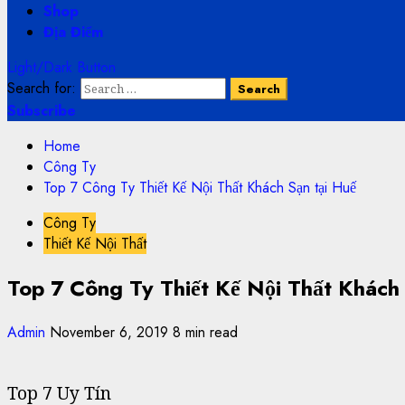
Shop
Địa Điểm
Light/Dark Button
Search for:
Subscribe
Home
Công Ty
Top 7 Công Ty Thiết Kế Nội Thất Khách Sạn tại Huế
Công Ty
Thiết Kế Nội Thất
Top 7 Công Ty Thiết Kế Nội Thất Khách 
Admin
November 6, 2019
8 min read
Top 7 Uy Tín