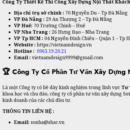
Công Ty Thiết Kế Thi Công Xây Dựng Nội Thất Khách
Địa chỉ trụ sở chính :
70 Nguyễn Du – Tp Đà Nẵng
VP Đà Nẵng :
29 An Thượng 2 – Tp Đà Nẵng
VP Huế:
70 Trường Chinh – Huế
VP Nha Trang :
26 Hưng Đạo – Nha Trang
VP Tp HCM :
04 Nguyễn Đình Chiểu – Quận 1 – Tp 
Website :
https://vietnamdesign.vn
Hotline :
0963.19.20.21
Email :
vietnamdesign9999@gmail.com
🏆 Công Ty Cổ Phần Tư Vấn Xây Dựng 
Là một Công ty có bề dày kinh nghiệm trong lĩnh vực
Tư 
khoa học và chu đáo, công ty cổ phần tư vấn xây dựng Sơn
kinh doanh của các chủ đầu tư.
THÔNG TIN LIÊN HỆ :
Email:
sonha@shac.vn