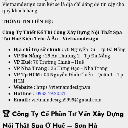
Vietnamdesign cam kết sẽ là địa chỉ đáng để tin cậy cho
quý khách hàng.
THÔNG TIN LIÊN HỆ :
Công Ty Thiết Kế Thi Công Xây Dựng Nội Thất Spa
Tại Huế Kiến Trúc Á Âu – Vietnamdesign
Địa chỉ trụ sở chính :
70 Nguyễn Du – Tp Đà Nẵng
VP Đà Nẵng :
29 An Thượng 2 – Tp Đà Nẵng
VP Huế:
70 Trường Chinh – Huế
VP Nha Trang :
26 Hưng Đạo – Nha Trang
VP Tp HCM :
04 Nguyễn Đình Chiểu – Quận 1 – Tp
HCM
Website :
https://vietnamdesign.vn
Hotline :
0963.19.20.21
Email :
vietnamdesign9999@gmail.com
🏆 Công Ty Cổ Phần Tư Vấn Xây Dựng
Nội Thất Spa Ở Huế – Sơn Hà