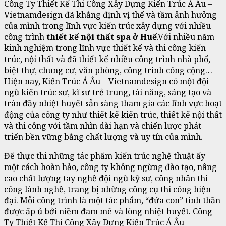
Công Ty Thiết Kế Thi Công Xây Dựng Kiến Trúc Á Âu –
Vietnamdesign đã khẳng định vị thế và tầm ảnh hưởng
của mình trong lĩnh vực kiến trúc xây dựng với nhiều
công trình
thiết kế nội thất spa ở Huế
.Với nhiều năm
kinh nghiệm trong lĩnh vực thiết kế và thi công kiến
trúc, nội thất và đã thiết kế nhiều công trình nhà phố,
biệt thự, chung cư, văn phòng, công trình công cộng…
Hiện nay, Kiến Trúc Á Âu – Vietnamdesign có một đội
ngũ kiến trúc sư, kĩ sư trẻ trung, tài năng, sáng tạo và
tràn đầy nhiệt huyết sẵn sàng tham gia các lĩnh vực hoạt
động của công ty như thiết kế kiến trúc, thiết kế nội thất
và thi công với tầm nhìn dài hạn và chiến lược phát
triển bền vững bằng chất lượng và uy tín của mình.
Để thực thi những tác phẩm kiến trúc nghệ thuật ấy
một cách hoàn hảo, công ty không ngừng đào tạo, nâng
cao chất lượng tay nghề đội ngũ kỹ sư, công nhân thi
công lành nghề, trang bị những công cụ thi công hiện
đại. Mỗi công trình là một tác phẩm, “đứa con” tinh thần
được ấp ủ bởi niềm đam mê và lòng nhiệt huyết. Công
Ty Thiết Kế Thi Công Xây Dựng Kiến Trúc Á Âu –