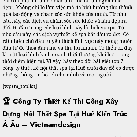
chỉ còn phải lo
“
ăn no mặc ấm
”
mà là “ăn ngon mặc
đẹp”, không chỉ lo làm việc mà đã biết hưởng thụ thành
quả lao động và chăm sóc sức khỏe của mình. Từ nhu
cầu này, các dịch vụ chăm sóc sức khỏe và làm đẹp ra
đời. Đi đầu trong các loại hình này là dịch vụ spa. Từ
nhu cầu này, các dịch vụthiết kế spa bắt đầu ra đời. Có
rất nhiều chủ đầu tư yêu thích lĩnh vực này mong muốn
đầu tư để thỏa đam mê và thu lợi nhuận. Có thể nói, đây
là một loại hình kinh doanh thời thượng khá hot trong
thời điểm hiện tại. Vì vậy, hãy theo dõi bài viết top 7
công ty thiết kế nội thất spa tại Huế dưới đây để có được
những thông tin bổ ích cho mình và mọi người.
[wpsm_toplist]
🏆 Công Ty Thiết Kế Thi Công Xây
Dựng Nội Thất Spa Tại Huế Kiến Trúc
Á Âu – Vietnamdesign