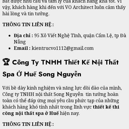
bắt được nhu cầu và tâm lý của khách hàng khá tốt. Vì
vậy, khách hàng khi đến với VO Architect luôn cảm thấy
hài lòng và tin tưởng.
THÔNG TIN LIÊN HỆ :
Địa chỉ :
95 Xô Viết Nghệ Tĩnh, quận Cẩm Lệ, tp Đà
Nẵng
Email :
kientrucvo1112@gmail.com
🏆 Công Ty TNHH Thiết Kế Nội Thất
Spa Ở Huế Song Nguyễn
Với bề dày kinh nghiệm và năng lực dồi dào của mình,
Công ty TNHH nội thất Song Nguyễn tin tưởng hoàn
toàn có thể đáp ứng mọi yêu cầu phức tạp của những
khách hàng khó tính nhất trong lĩnh vực
thiết kế thi
công nội thất spa ở Huế
hiện nay.
THÔNG TIN LIÊN HỆ :