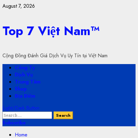
Skip
August 7, 2026
to
content
Top 7 Việt Nam™
Cộng Đồng Đánh Giá Dịch Vụ Uy Tín tại Việt Nam
Primary
Công Ty
Menu
Dịch Vụ
Trung Tâm
Shop
Địa Điểm
Light/Dark Button
Search
for:
Subscribe
Home