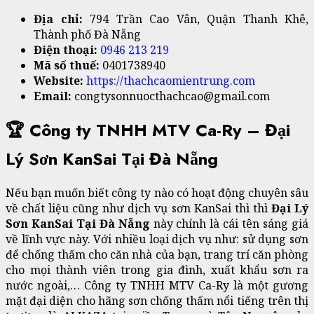
Địa chỉ:
794 Trần Cao Vân, Quận Thanh Khê,
Thành phố Đà Nẵng
Điện thoại:
0946 213 219
Mã số thuế:
0401738940
Website:
https://thachcaomientrung.com
Email:
congtysonnuocthachcao@gmail.com
🏆 Công ty TNHH MTV Ca-Ry – Đại
Lý Sơn KanSai Tại Đà Nẵng
Nếu bạn muốn biết công ty nào có hoạt động chuyên sâu
về chất liệu cũng như dịch vụ sơn KanSai thì thì
Đại Lý
Sơn KanSai Tại Đà Nẵng
này chính là cái tên sáng giá
về lĩnh vực này. Với nhiều loại dịch vụ như: sử dụng sơn
để chống thấm cho căn nhà của bạn, trang trí căn phòng
cho mọi thành viên trong gia đình, xuất khẩu sơn ra
nước ngoài,… Công ty TNHH MTV Ca-Ry là một gương
mặt đại diện cho hãng sơn chống thấm nổi tiếng trên thị