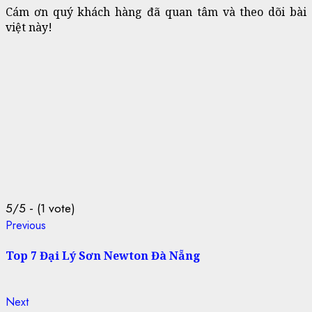
Cám ơn quý khách hàng đã quan tâm và theo dõi bài
việt này!
5/5 - (1 vote)
Continue
Previous
Previous
post:
Reading
Top 7 Đại Lý Sơn Newton Đà Nẵng
Next
Next