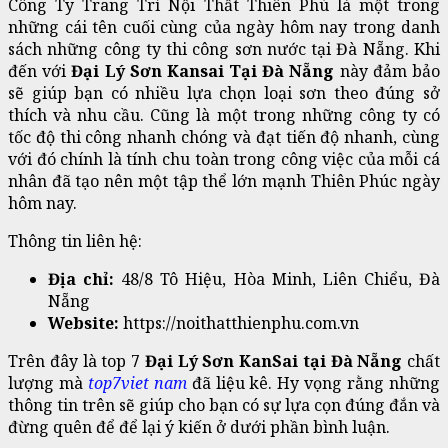
Công Ty Trang Trí Nội Thất Thiên Phú là một trong
những cái tên cuối cùng của ngày hôm nay trong danh
sách những công ty thi công sơn nước tại Đà Nẵng. Khi
đến với
Đại Lý Sơn Kansai Tại Đà Nẵng
này đảm bảo
sẽ giúp bạn có nhiều lựa chọn loại sơn theo đúng sở
thích và nhu cầu. Cũng là một trong những công ty có
tốc độ thi công nhanh chóng và đạt tiến độ nhanh, cùng
với đó chính là tính chu toàn trong công việc của mỗi cá
nhân đã tạo nên một tập thể lớn mạnh Thiên Phúc ngày
hôm nay.
Thông tin liên hệ:
Địa chỉ:
48/8 Tô Hiệu, Hòa Minh, Liên Chiểu, Đà
Nẵng
Website:
https://noithatthienphu.com.vn
Trên đây là top 7
Đại Lý Sơn KanSai tại Đà Nẵng
chất
lượng mà
top7viet nam
đã liệu kê. Hy vọng rằng những
thông tin trên sẽ giúp cho bạn có sự lựa cọn đúng đắn và
đừng quên để để lại ý kiến ở dưới phần bình luận.