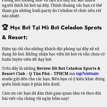
Phòng bơi thoáng mát và tiện ích đầy đủ. Rất nhiều
người thích hồ bơi tại đây. Thỉnh thoảng các bạn có thể
tham gia những buổi party do Celadon tổ chức nên rất
náo nhiệt.
🏆 Học Bơi Tại Hồ Bơi Celadon Sprots
& Resort:
Hiện tại chỉ cho những khách đặt phòng tại đây sử sử
dụng hồ bơi. Không nhận học viên hồ bơi và vẫn chưa có
huấn luyện viên để dạy bơi
Trên đây là những
Review Hồ Bơi Celadon Sports &
Resort Club – Q Tân Phú – TPHCM
mà
top7vietnam
muốn gửi đến cho các bạn. Nếu bạn có ý kiến khác đừng
quên bình luận ở phía bên dưới.
Cám ơn các bạn đã dàn thời gian quan tâm và theo dõi
bài viết của chúng tôi ngày hôm nay!