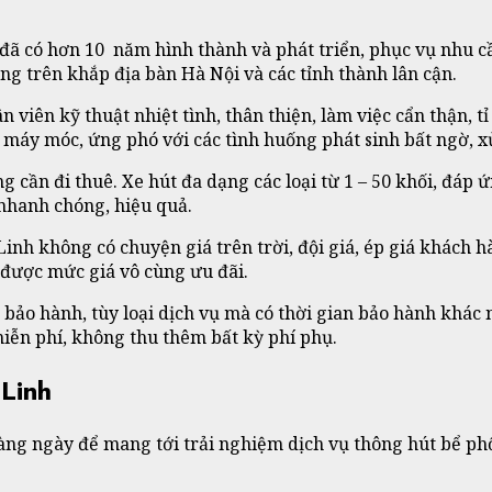
ã có hơn 10 năm hình thành và phát triển, phục vụ nhu cầ
g trên khắp địa bàn Hà Nội và các tỉnh thành lân cận.
n viên kỹ thuật nhiệt tình, thân thiện, làm việc cẩn thận, 
áy móc, ứng phó với các tình huống phát sinh bất ngờ, xử l
g cần đi thuê. Xe hút đa dạng các loại từ 1 – 50 khối, đáp
 nhanh chóng, hiệu quả.
 Linh không có chuyện giá trên trời, đội giá, ép giá khách
 được mức giá vô cùng ưu đãi.
ó bảo hành, tùy loại dịch vụ mà có thời gian bảo hành khác
miễn phí, không thu thêm bất kỳ phí phụ.
 Linh
àng ngày để mang tới trải nghiệm dịch vụ thông hút bể phố