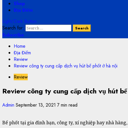
Shop
Địa Điểm
Light/Dark Button
Search for:
Subscribe
Home
Địa Điểm
Review
Review công ty cung cấp dịch vụ hút bể phốt ở hà nội
Review
Review công ty cung cấp dịch vụ hút bể 
Admin
September 13, 2021
7 min read
Bể phốt tại gia đình bạn, công ty, xí nghiệp hay nhà hàn