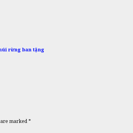
núi rừng ban tặng
s are marked
*