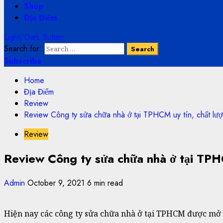
Shop
Địa Điểm
Light/Dark Button
Search for:
Subscribe
Home
Địa Điểm
Review
Review Công ty sửa chữa nhà ở tại TPHCM uy tín, chất lư
Review
Review Công ty sửa chữa nhà ở tại TPH
Admin
October 9, 2021
6 min read
Hiện nay các công ty sửa chữa nhà ở tại TPHCM được mở r