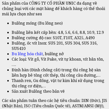
Sản phẩm của CÔNG TY CỔ PHẦN UNIC đa dạng về
chủng loại với các mặt hàng để khách hàng có thể thoải
mái lựa chọn như sau
Bulông móng (Bu lông neo)
Bulông liên kết cấp bền: 4.8, 5.6, 6.6, 8.8, 10.9, 12.9
Bulông cường độ cao: S10T, F10T, A325, A490
Bulông, ốc vít Inox: SUS 201, SUS 304, SUS 316,
SUS410
Bu lông hóa chất
, bulông nở
Các loại: Vít gỗ, Vít Pake, vít tự khoan, vít bắn tôn,
….
Đinh hàn (Đinh chống cắt) trong thi công hệ sàn
liên hợp bê tông cốt thép, thi công cầu đường,…
Thanh ren, Gu dông, vật tư kim khí sử dụng trong
thi công cơ điện,…
Sản xuất Bulông theo bản vẽ
Các sản phẩm tuân theo các hệ tiêu chuẩn: DIN (Đức), JIS
(Nhật Bản), ISO (Tiêu chuẩn Quốc tế), ASTM/ANSI (Mỹ),