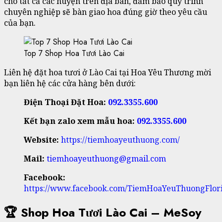
cho tất cả các huyện trên địa bàn, đảm bảo quy trình
chuyên nghiệp sẽ bàn giao hoa đúng giờ theo yêu cầu
của bạn.
Top 7 Shop Hoa Tươi Lào Cai
Liên hệ đặt hoa tươi ở Lào Cai tại Hoa Yêu Thương mời
bạn liên hệ các cửa hàng bên dưới:
Điện Thoại Đặt Hoa:
092.3355.600
Kết bạn zalo xem mẫu hoa:
092.3355.600
Website:
https://tiemhoayeuthuong.com/
Mail:
tiemhoayeuthuong@gmail.com
Facebook:
https://www.facebook.com/TiemHoaYeuThuongFlori
🏆 Shop Hoa Tươi Lào Cai – MeSoy