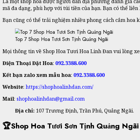
Là một shop hoa được người dân địa phương đánh giá c
mã đa dạng, phù hợp với túi tiền của bạn. Bạn có thể liê
Bạn cũng có thể trải nghiệm nhiều phong cách cắm hoa kh
Top 7 Shop Hoa Tươi Sơn Tịnh Quảng Ngãi
Mọi thông tin về Shop Hoa Tươi Hoa Linh Đan vui lòng x
Điện Thoại Đặt Hoa
:
092.3388.600
Kết bạn zalo xem mẫu hoa
:
092.3388.600
Website
:
https://shophoalinhdan.com/
Mail
:
shophoalinhdan@gmail.com
Địa chỉ:
107 Trương Định, Trần Phú, Quảng Ngãi.
🏆Shop Hoa Tươi Sơn Tịnh Quảng Ngã