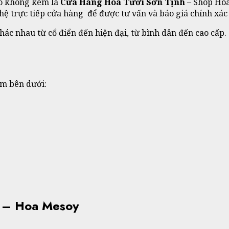
ao không kém là
Cửa Hàng Hoa Tươi Sơn Tịnh
– Shop Hoa
n hệ trực tiếp cửa hàng để được tư vấn và báo giá chính xá
ác nhau từ cổ điển đến hiện đại, từ bình dân đến cao cấp.
em bên dưới:
i – Hoa Mesoy