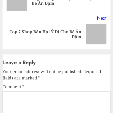
Bé Ăn Dặm
pos
Next
Top 7 Shop Bán Hạt Ý Dĩ Cho Bé Ăn
Next
Dặm
post:
Leave a Reply
Your email address will not be published.
Required
fields are marked
*
Comment
*