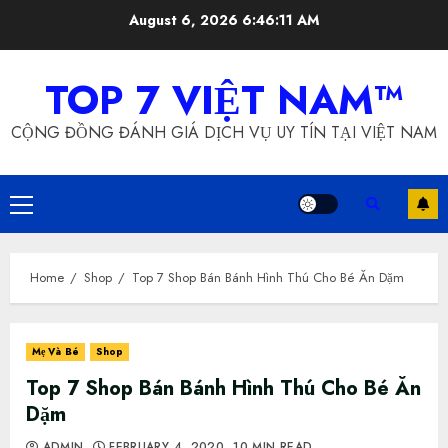
Skip
August 6, 2026
6:46:12 AM
to
content
TOP 7 VIỆT NAM™
CỘNG ĐỒNG ĐÁNH GIÁ DỊCH VỤ UY TÍN TẠI VIỆT NAM
Primary
Menu
Home
Shop
Top 7 Shop Bán Bánh Hình Thú Cho Bé Ăn Dặm
Mẹ Và Bé
Shop
Top 7 Shop Bán Bánh Hình Thú Cho Bé Ăn
Dặm
ADMIN
FEBRUARY 4, 2020
10 MIN READ