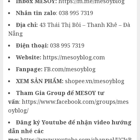
Inbox MESOY:
https://m.me/mesoyblog
Nhắn tin zalo
:
038 995 7319
Địa chỉ:
43 Thái Thị Bôi – Thanh Khê – Đà
Nẵng
Điện thoại:
038 995 7319
Website:
https://mesoyblog.com
Fanpage:
FB.com/mesoyblog
XEM SẢN PHẨM:
shopee.vn/mesoyblog
Tham Gia Group để MESOY tư
vấn
:
https://www.facebook.com/groups/mes
oyblog/
Đăng ký Youtube để nhận video hướng
dẫn nhé các
mẹ:
https://www.youtube.com/channel/UCJsR