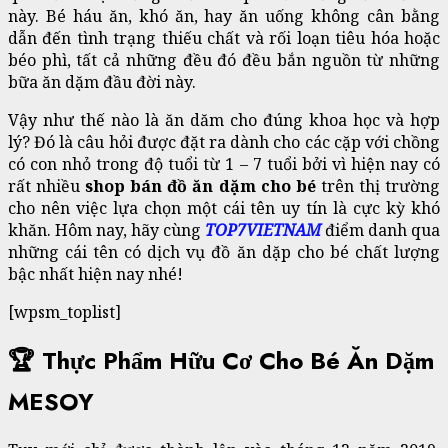
này. Bé háu ăn, khó ăn, hay ăn uống không cân bằng
dẫn đến tình trạng thiếu chất và rối loạn tiêu hóa hoặc
béo phì, tất cả những đều đó đều bắn nguồn từ những
bữa ăn dặm đầu đời này.
Vậy như thế nào là ăn dăm cho đúng khoa học và hợp
lý? Đó là câu hỏi được đặt ra dành cho các cặp với chồng
có con nhỏ trong độ tuổi từ 1 – 7 tuổi bởi vì hiện nay có
rất nhiều
shop bán đồ ăn dặm cho bé
trên thị trường
cho nên việc lựa chọn một cái tên uy tín là cực kỳ khó
khăn. Hôm nay, hãy cùng
TOP7VIETNAM
điểm danh qua
những cái tên có dịch vụ đồ ăn dặp cho bé chất lượng
bậc nhất hiện nay nhé!
[wpsm_toplist]
🏆 Thực Phẩm Hữu Cơ Cho Bé Ăn Dặm
MESOY