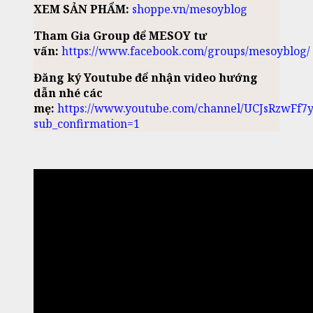
XEM SẢN PHẨM:
shoppe.vn/mesoyblog
Tham Gia Group để MESOY tư
vấn:
https://www.facebook.com/groups/mesoyblog/
Đăng ký Youtube để nhận video hướng
dẫn nhé các
mẹ:
https://www.youtube.com/channel/UCJsRzwFf7
sub_confirmation=1