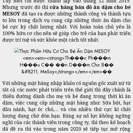
Tuy mới chỉ được thành lập vào tháng 12 năm 2019.
Nhưng trước đó thì
cửa hàng bán đồ ăn dặm cho bé
MESOY
đã tạo ra được những thành công và thành tựu
to lớn trong dịch vụ cung cấp những thức ăn dặm cho
bé cực kỳ chất lượng nhất. Với hoàn toàn chủ yếu là
100% hữu cơ cho nên sẽ giúp cho trẻ của bạn phát triển
được trí tuệ và sức khỏe một cách tốt nhất.
<
e
m
>
<
e
m
>
<
s
t
r
o
n
g
>
T
h
�
�
�
c
P
h
�
�
�
m
H
�
�
�
u
C
�
�
�
�
n
D
�
�
�
m
C
h
o
B
�
�
&
#
8
2
1
1
;
M
e
S
o
y
<
/
s
t
r
o
n
g
>
<
/
e
m
>
<
/
e
m
>
�
�
Với những mặt hàng nhập khẩu có nguồn gốc xuất xứ từ
tất cả các nước phát triển trên thế giới thì đây chính là
thiên đường dành cho mẹ và bé đang trong thời kì ăn
dặm, việc cung cấp những mặt hàng như: Sữa bột, hạt
đầu nành, hạt óc chó,… và còn nhiều thứ cực kì chất
lượng đang chờ đón bạn. Băng sự nổ lực không ngững
nghĩ của các thành viên trong công ty, thì theo kế hoạch
đã đề ra thì vào trong năm 2020 sẽ tiếp tục mở rộng