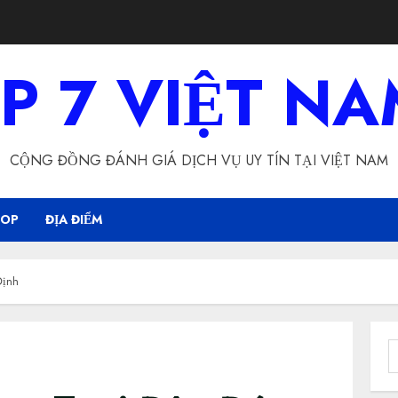
P 7 VIỆT N
CỘNG ĐỒNG ĐÁNH GIÁ DỊCH VỤ UY TÍN TẠI VIỆT NAM
HOP
ĐỊA ĐIỂM
Định
S
f