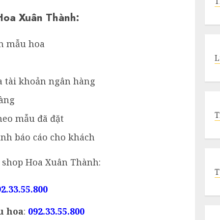
T
 Hoa Xuân Thành:
ấn mẫu hoa
L
a tài khoản ngân hàng
hàng
T
heo mẫu đã đặt
ảnh báo cáo cho khách
ại shop Hoa Xuân Thành:
T
2.33.55.800
u hoa
:
092.33.55.800