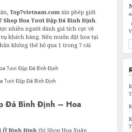
oăn,
Top7vietnam.com
xin phép giới
A
7 Shop Hoa Tươi Đập Đá Bình Định
.
Q
ợc nhiều người đánh giá tích cực về
V
 vụ khách hàng. Nếu muốn đặt hoa tại
hắn không thể bỏ qua 1 trong 7 cái
a Tươi Đập Đá Bình Định
R
p Đá Bình Định – Hoa
R
R
 Ở Bình Định
thì Shop Hoa Xuân