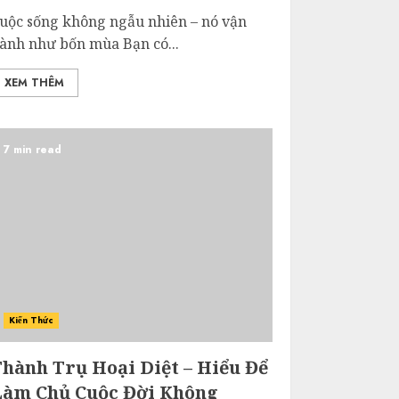
uộc sống không ngẫu nhiên – nó vận
ành như bốn mùa Bạn có...
XEM THÊM
7 min read
Kiến Thức
Thành Trụ Hoại Diệt – Hiểu Để
Làm Chủ Cuộc Đời Không