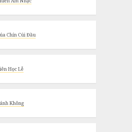
hiền Âm Nhạc
úa Chín Cúi Đầu
iên Học Lễ
ánh Không