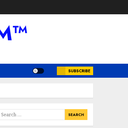
AM™
SUBSCRIBE
earch
or: