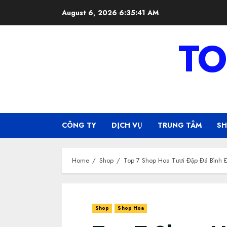
Skip
August 6, 2026
6:35:42 AM
to
content
TO
CÔNG TY
DỊCH VỤ
TRUNG TÂM
S
Home
Shop
Top 7 Shop Hoa Tươi Đập Đá Bình 
Shop
Shop Hoa