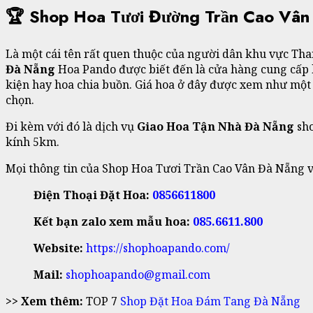
🏆 Shop Hoa Tươi Đường Trần Cao Vâ
Là một cái tên rất quen thuộc của người dân khu vực Th
Đà Nẵng
Hoa Pando được biết đến là cửa hàng cung cấp ho
kiện hay hoa chia buồn. Giá hoa ở đây được xem như một 
chọn.
Đi kèm với đó là dịch vụ
Giao Hoa Tận Nhà Đà Nẵng
sho
kính 5km.
Mọi thông tin của Shop Hoa Tươi Trần Cao Vân Đà Nẵng v x
Điện Thoại Đặt Hoa:
0856611800
Kết bạn zalo xem mẫu hoa:
085.6611.800
Website:
https://shophoapando.com/
Mail:
shophoapando@gmail.com
>> Xem thêm:
TOP 7
Shop Đặt Hoa Đám Tang Đà Nẵng