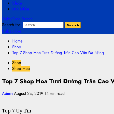
Shop
Địa Điểm
Light/Dark Button
Search for:
Subscribe
Home
Shop
Top 7 Shop Hoa Tươi Đường Trần Cao Vân Đà Nẵng
Shop
Shop Hoa
Top 7 Shop Hoa Tươi Đường Trần Cao 
Admin
August 23, 2019
14 min read
Top 7 Uy Tín