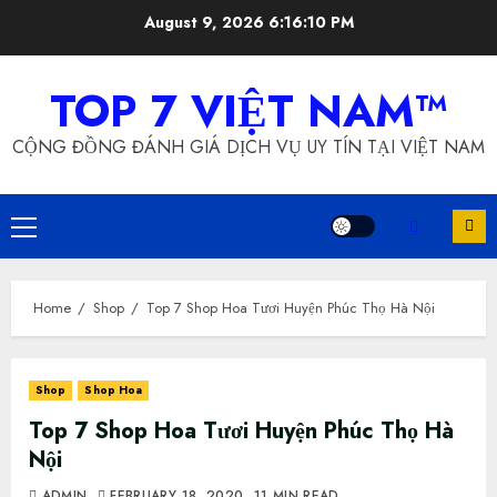
Skip
August 9, 2026
6:16:11 PM
to
content
TOP 7 VIỆT NAM™
CỘNG ĐỒNG ĐÁNH GIÁ DỊCH VỤ UY TÍN TẠI VIỆT NAM
Primary
Menu
Home
Shop
Top 7 Shop Hoa Tươi Huyện Phúc Thọ Hà Nội
Shop
Shop Hoa
Top 7 Shop Hoa Tươi Huyện Phúc Thọ Hà
Nội
ADMIN
FEBRUARY 18, 2020
11 MIN READ