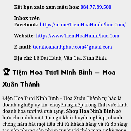
Kết bạn zalo xem mẫu hoa
:
084.77.99.500
Inbox trên
Facebook:
https://m.me/TiemHoaHanhPhuc.Com/
Website:
https://www.TiemHoaHanhPhuc.Com
E-mail:
tiemhoahanhphuc.com@gmail.com
Địa chỉ:
Lê Đại Hành, Vân Gia, Ninh Bình.
🏆 Tiệm Hoa Tươi Ninh Bình – Hoa
Xuân Thành
Điện Hoa Tươi Ninh Bình – Hoa Xuân Thành tự hào là
doanh nghiệp uy tín, chuyên nghiệp trong lĩnh vực kinh
doanh hoa tươi và quà tặng.
Shop Hoa Ninh Bình
sở
hữu cho mỉnh một đội ngũ khá chuyên nghiệp, nhanh
chóng nắm bắt mọi tiêu chí từ khách hàng và từ đó sáng
tạo nên những sản phẩm tuyệt vời thỏa mãn sự kỳ vọng