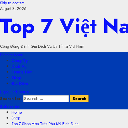
Skip to content
August 8, 2026
Top 7 Việt 
Cộng Đồng Đánh Giá Dịch Vụ Uy Tín tại Việt Nam
Primary Menu
Công Ty
Dịch Vụ
Trung Tâm
Shop
Địa Điểm
Light/Dark Button
Search for:
Subscribe
Home
Shop
Top 7 Shop Hoa Tươi Phù Mỹ Bình Định