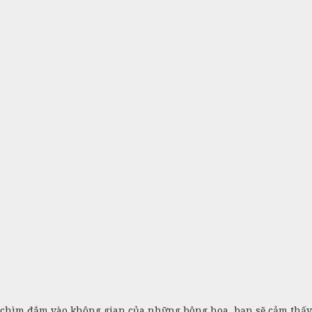
y chìm đắm vào không gian của những bông hoa, bạn sẽ cảm thấy