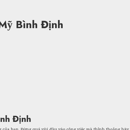
Mỹ Bình Định
nh Định
g của bạn. Đừng quá vùi đầu vào công việc mà thỉnh thoảng hã