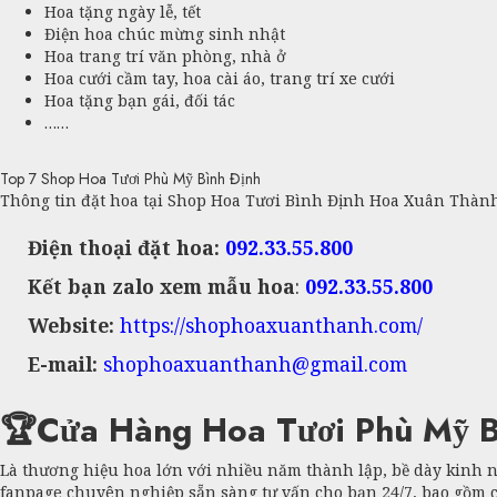
Hoa tặng ngày lễ, tết
Điện hoa chúc mừng sinh nhật
Hoa trang trí văn phòng, nhà ở
Hoa cưới cầm tay, hoa cài áo, trang trí xe cưới
Hoa tặng bạn gái, đối tác
……
Top 7 Shop Hoa Tươi Phù Mỹ Bình Định
Thông tin đặt hoa tại Shop Hoa Tươi Bình Định Hoa Xuân Thành v
Điện thoại đặt hoa:
092.33.55.800
Kết bạn zalo xem mẫu hoa
:
092.33.55.800
Website:
https://shophoaxuanthanh.com/
E-mail:
shophoaxuanthanh@gmail.com
🏆Cửa Hàng Hoa Tươi Phù Mỹ B
Là thương hiệu hoa lớn với nhiều năm thành lập, bề dày kinh
fanpage chuyên nghiệp sẵn sàng tư vấn cho bạn 24/7, bao gồm cả