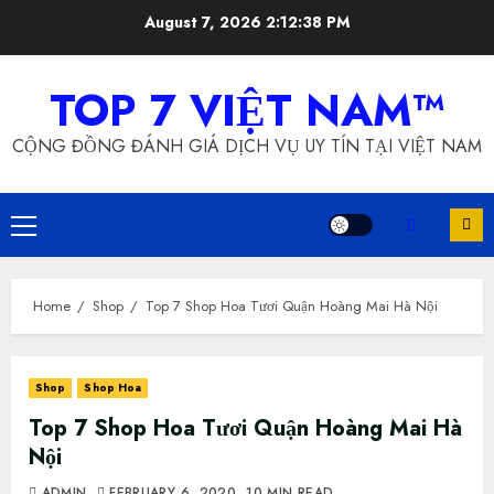
Skip
August 7, 2026
2:12:38 PM
to
content
TOP 7 VIỆT NAM™
CỘNG ĐỒNG ĐÁNH GIÁ DỊCH VỤ UY TÍN TẠI VIỆT NAM
Primary
Menu
Home
Shop
Top 7 Shop Hoa Tươi Quận Hoàng Mai Hà Nội
Shop
Shop Hoa
Top 7 Shop Hoa Tươi Quận Hoàng Mai Hà
Nội
ADMIN
FEBRUARY 6, 2020
10 MIN READ