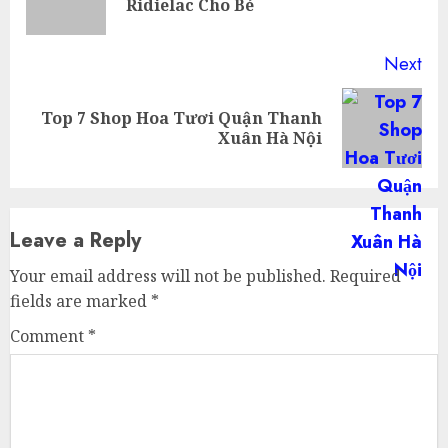
Ridielac Cho Bé
pos
Next
Top 7 Shop Hoa Tươi Quận Thanh
Next
Xuân Hà Nội
post:
Leave a Reply
Your email address will not be published.
Required
fields are marked
*
Comment
*