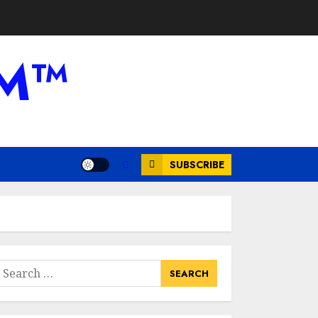
AM™
SUBSCRIBE
earch
or: