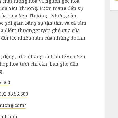
 chất lượng hoa và nguồn gốc hoa
a Hoa Yêu Thương. Luôn mang đến sự
u của Hoa Yêu Thương . Những sản
c gói gắm bằng sự tận tâm và cả tấm
địa điểm thường xuyên ghé qua của
à đối tác nhiều năm của những doanh
g động, nhẹ nhàng và tinh tếHoa Yêu
hop hoa tươi chỉ cần bạn ghé đến
 .
5.600
092.33.55.600
thuong.com/
ail.com