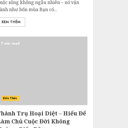
uộc sống không ngẫu nhiên – nó vận
ành như bốn mùa Bạn có...
XEM THÊM
7 min read
Kiến Thức
Thành Trụ Hoại Diệt – Hiểu Để
Làm Chủ Cuộc Đời Không