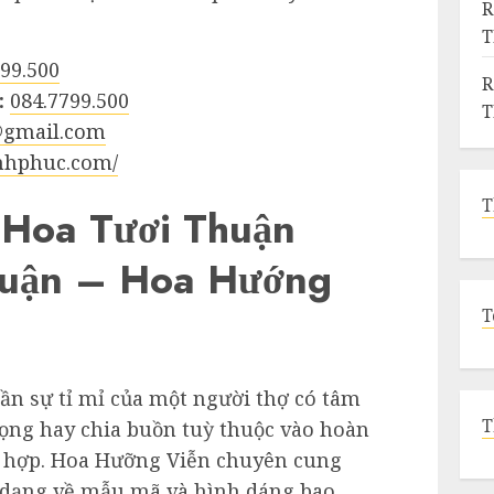
R
99.500
R
:
084.7799.500
gmail.com
anhphuc.com/
T
Hoa Tươi Thuận
uận – Hoa Hướng
T
cần sự tỉ mỉ của một người thợ có tâm
T
rọng hay chia buồn tuỳ thuộc vào hoàn
g hợp. Hoa Hưỡng Viễn chuyên cung
 dạng về mẫu mã và hình dáng bao