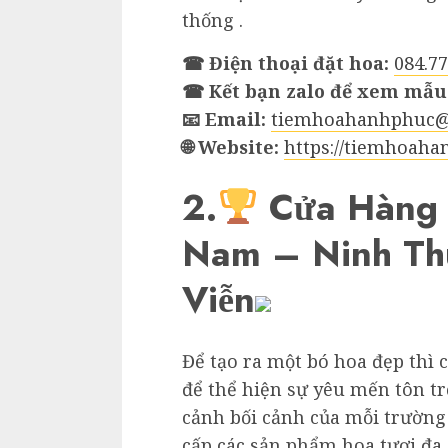
thống .
☎ Điện thoại đặt hoa:
084.77
☎ Kết bạn zalo để xem mẫu
📧 Email:
tiemhoahanhphuc@
🌐 Website:
https://tiemhoah
2.
Cửa Hàng 
Nam – Ninh Th
Viễn
Để tạo ra một bó hoa đẹp thì 
để thể hiện sự yêu mến tôn t
cảnh bối cảnh của mỗi trườn
cấp các sản phẩm hoa tươi đa