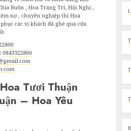
Chia Buồn , Hoa Trang Trí, Hội Nghị ,
L
iềm nợ , chuyên nghiệp thì Hoa
phục các vị khách đã ghé qua cửa
t.
T
22800
:
0843322800
@gmail.com
n.com
T
Hoa Tươi Thuận
uận – Hoa Yêu
T
B