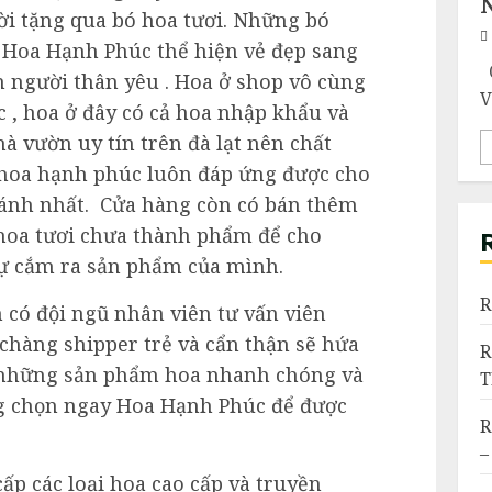
ời tặng qua bó hoa tươi. Những bó
g Hoa Hạnh Phúc thể hiện vẻ đẹp sang
Q
ến người thân yêu . Hoa ở shop vô cùng
V
 , hoa ở đây có cả hoa nhập khẩu và
à vườn uy tín trên đà lạt nên chất
 hoa hạnh phúc luôn đáp ứng được cho
tánh nhất. Cửa hàng còn có bán thêm
 hoa tươi chưa thành phẩm để cho
tự cắm ra sản phẩm của mình.
R
 có đội ngũ nhân viên tư vấn viên
hàng shipper trẻ và cẩn thận sẽ hứa
R
 những sản phẩm hoa nhanh chóng và
g chọn ngay Hoa Hạnh Phúc để được
R
–
p các loại hoa cao cấp và truyền