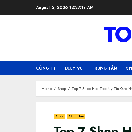
Skip
August 6, 2026
12:27:18 AM
to
content
TO
CÔNG TY
DỊCH VỤ
TRUNG TÂM
S
Home
Shop
Top 7 Shop Hoa Tươi Uy Tín Đẹp 
Shop
Shop Hoa
Top 7 Shop H