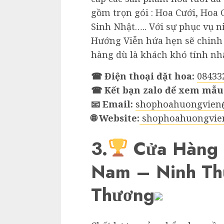
gồm trọn gói : Hoa Cưới, Hoa 
Sinh Nhật….. Với sự phục vụ n
Hướng Viễn hứa hẹn sẽ chinh 
hàng dù là khách khó tính nhấ
☎ Điện thoại đặt hoa:
08433
☎ Kết bạn zalo để xem mẫu
📧 Email:
shophoahuongvien
🌐 Website:
shophoahuongvie
3.
Cửa Hàng 
Nam – Ninh Th
Thương