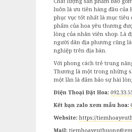
Chất lượng sản phẩm bao gồm
luôn là ưu tiên hàng đầu củ
phục vục tốt nhất là mục tiê
phẩm của hoa yêu thương đượ
lòng của nhân viên shop. Là 
người dân địa phương cũng l
nghiệp trên địa bàn.
Với phong cách trẻ trung năn
Thương là một trong những s
một lần là đảm bảo sự hài lòng
Điện Thoại Đặt Hoa:
092.33.5
Kết bạn zalo xem mẫu hoa:
Website:
https://tiemhoayeu
Mail:
tiemhoayeuthuong@gm