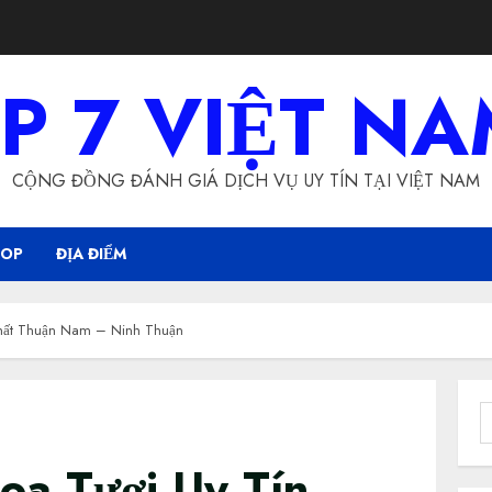
P 7 VIỆT N
CỘNG ĐỒNG ĐÁNH GIÁ DỊCH VỤ UY TÍN TẠI VIỆT NAM
HOP
ĐỊA ĐIỂM
Nhất Thuận Nam – Ninh Thuận
S
f
oa Tươi Uy Tín