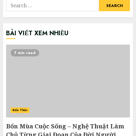
Search
for:
BÀI VIẾT XEM NHIỀU
7 min read
Kiến Thức
Bốn Mùa Cuộc Sống – Nghệ Thuật Làm
Chủ Từng Giai Đoạn Của Đời Người