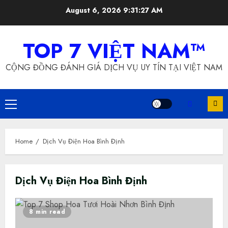
Skip
August 6, 2026
9:31:28 AM
to
content
TOP 7 VIỆT NAM™
CỘNG ĐỒNG ĐÁNH GIÁ DỊCH VỤ UY TÍN TẠI VIỆT NAM
Primary
Menu
Home
Dịch Vụ Điện Hoa Bình Định
Dịch Vụ Điện Hoa Bình Định
8 min read