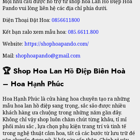
Mọi nhu cầu được hỗ trợ từ shop hoa Lan Hồ Điệp Hoa
Pando vui lòng liên hệ các địa chỉ phía dưới.
Điện Thoại Đặt Hoa:
0856611800
Kết bạn zalo xem mẫu hoa:
085.6611.800
Website:
https://shophoapando.com/
Mail:
shophoapando@gmail.com
🏆 Shop Hoa Lan Hồ Điệp Biên Hoà
– Hoa Hạnh Phúc
Hoa Hạnh Phúc là cửa hàng hoa chuyên tạo ra những
mẫu hoa lan hồ điệp sang trọng, sắc sảo được nhiều
khách hàng ưa chuộng trong những năm gần đây.
Không chỉ vậy shop luôn chăm chút từng khâu, tỉ mỉ
phối màu sắc , lựa chọn phụ kiện trang trí và tinh tế
trong nghệ thuật cắm hoa, tất cả các bước từ lưu trữ đé
vận chuyển được xử lí hết sức cẩn thận. Chính vì vậy