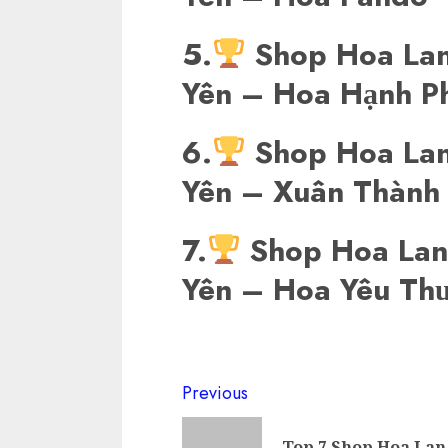
5.
Shop Hoa Lan
Yên – Hoa Hạnh Ph
6.
Shop Hoa Lan
Yên – Xuân Thành
7.
Shop Hoa Lan
Yên – Hoa Yêu Th
Continue
Previous
Reading
Top 7 Shop Hoa Lan