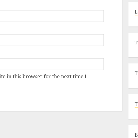
L
T
T
e in this browser for the next time I
T
B