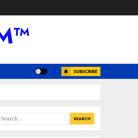
AM™
SUBSCRIBE
earch
or: