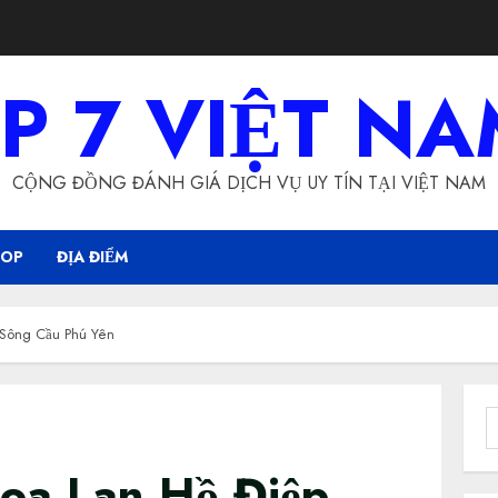
P 7 VIỆT N
CỘNG ĐỒNG ĐÁNH GIÁ DỊCH VỤ UY TÍN TẠI VIỆT NAM
HOP
ĐỊA ĐIỂM
 Sông Cầu Phú Yên
S
f
oa Lan Hồ Điệp