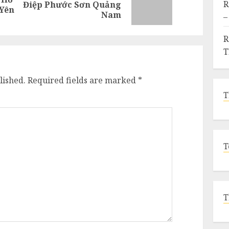
Previous
Next
R
Điệp Phước Sơn Quảng
 Yên
post:
post:
Nam
–
R
lished.
Required fields are marked
*
T
T
T