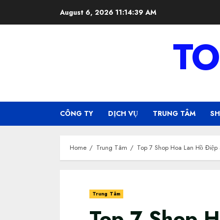
Skip
August 6, 2026
11:14:39 AM
to
content
TO
CÔNG TY
DỊCH VỤ
TRUNG TÂM
S
Home
Trung Tâm
Top 7 Shop Hoa Lan Hồ Điệp
Trung Tâm
Top 7 Shop H