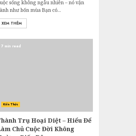
uộc sống không ngẫu nhiên – nó vận
ành như bốn mùa Bạn có...
XEM THÊM
7 min read
Kiến Thức
Thành Trụ Hoại Diệt – Hiểu Để
Làm Chủ Cuộc Đời Không