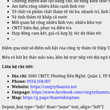
Thường xuyên đào tạo nâng cao, bổ sung kiến thức 
Am hiểu rộng nhiều khía cạnh lĩnh vực
Tố chất và phẩm chất thám tử tài ba: nhanh trí, linh
Vệ tinh thám tử khắp cả nước
Mối quan hệ rộng nhiều lĩnh vực, nhiều khu vực
CNTT hiện đại, phục vụ điều tra
Hợp đồng cam kết, giá cả hợp lý, tốc độ thần tốc
…
Điểm qua một số điểm nổi bật của công ty thám tử Hiệp T
Nếu có bất kỳ thắc mắc nào, liên hệ trực tiếp với đội ngũ 
Liên hệ chi tiết:
Địa chỉ:
Số81 CMTT, Phường Bến Nghé, Quận 1, TP
Phone:
0934.168.007
Website:
https://congtythamtu.net
Fanpage:
https://www.facebook.com/congtythamtu.
Map:
https://g.page/thamtuhieptam
[wpsm_box type=”info” float=”none” text_align=”left”]