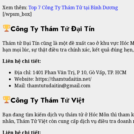
Xem thêm:
Top 7 Công Ty Thám Tử tại Bình Dương
[/wpsm_box]
Công Ty Thám Tử Đại Tín
Thám tử Đại Tín cũng là một đề xuất cao ở khu vực Hóc Mô
bạn mọi lúc, sự thật điều tra chính xác, kết quả đúng hẹn
Liên hệ chi tiết:
Địa chỉ: 1401 Phan Văn Trị, P 10, Gò Vấp, TP. HCM
Website: https://thamtudaitin.net/
Mail: thamtutudaitin@gmail.com
Công Ty Thám Tử Việt
Bạn đang tìm kiếm dịch vụ thám tử ở Hóc Môn thì tham kh
nhân, Thám Tử Việt còn cung cấp dịch vụ điều tra doanh 
Liên hệ chi tiết: