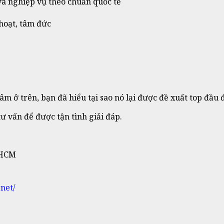
và nghiệp vụ theo chuẩn quốc tế
 hoạt, tâm đức
âm ở trên, bạn đã hiểu tại sao nó lại được đề xuất top đầ
tư vấn để được tận tình giải đáp.
 HCM
net/