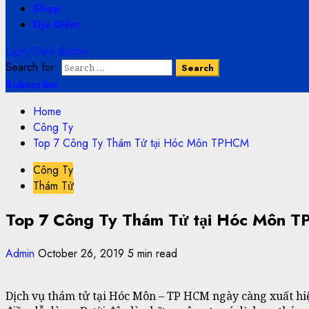
Shop
Địa Điểm
Light/Dark Button
Search for:
Subscribe
Home
Công Ty
Top 7 Công Ty Thám Tử tại Hóc Môn TPHCM
Công Ty
Thám Tử
Top 7 Công Ty Thám Tử tại Hóc Môn 
Admin
October 26, 2019
5 min read
Dịch vụ thám tử tại Hóc Môn – TP HCM ngày càng xuất hi