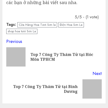
các bạn ở những bài viết sau nha.
5/5 - (1 vote)
Tags:
Cửa Hàng Hoa Tươi Sơn la
Điện Hoa Sơn La
shop hoa tươi Sơn La
Continue
Previous
Reading
Top 7 Công Ty Thám Tử tại Hóc
Pre
Môn TPHCM
pos
Next
Top 7 Công Ty Thám Tử tại Bình
Next
Dương
post: