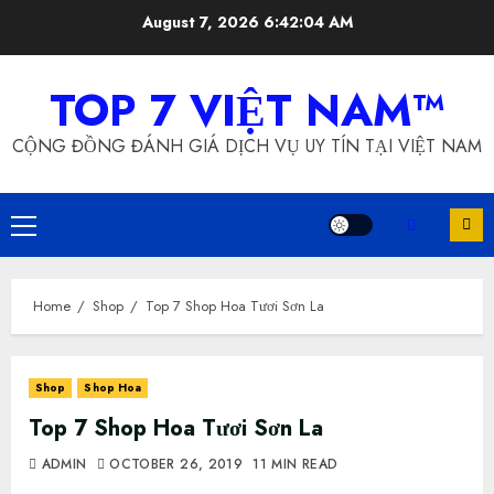
Skip
August 7, 2026
6:42:05 AM
to
content
TOP 7 VIỆT NAM™
CỘNG ĐỒNG ĐÁNH GIÁ DỊCH VỤ UY TÍN TẠI VIỆT NAM
Primary
Menu
Home
Shop
Top 7 Shop Hoa Tươi Sơn La
Shop
Shop Hoa
Top 7 Shop Hoa Tươi Sơn La
ADMIN
OCTOBER 26, 2019
11 MIN READ