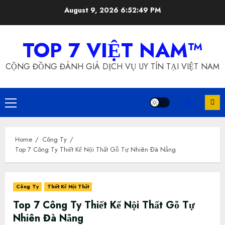
Skip
August 9, 2026
6:52:50 PM
to
content
TOP 7 VIỆT NAM™
CỘNG ĐỒNG ĐÁNH GIÁ DỊCH VỤ UY TÍN TẠI VIỆT NAM
Primary
Menu
Home
Công Ty
Top 7 Công Ty Thiết Kế Nội Thất Gỗ Tự Nhiên Đà Nẵng
Công Ty
Thiết Kế Nội Thất
Top 7 Công Ty Thiết Kế Nội Thất Gỗ Tự
Nhiên Đà Nẵng