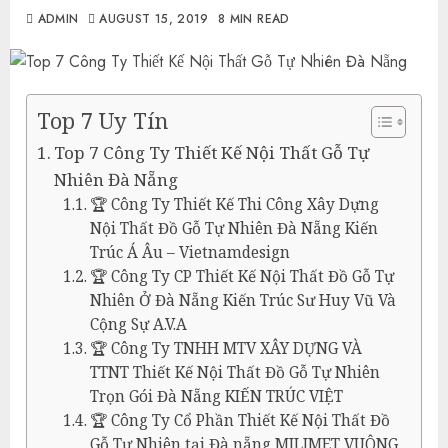
ADMIN
AUGUST 15, 2019
8 MIN READ
Top 7 Uy Tín
Top 7 Công Ty Thiết Kế Nội Thất Gỗ Tự
Nhiên Đà Nẵng
🏆 Công Ty Thiết Kế Thi Công Xây Dựng
Nội Thất Đồ Gỗ Tự Nhiên Đà Nẵng Kiến
Trúc Á Âu – Vietnamdesign
🏆 Công Ty CP Thiết Kế Nội Thất Đồ Gỗ Tự
Nhiên Ở Đà Nẵng Kiến Trúc Sư Huy Vũ Và
Cộng Sự A.V.A
🏆 Công Ty TNHH MTV XÂY DỰNG VÀ
TTNT Thiết Kế Nội Thất Đồ Gỗ Tự Nhiên
Trọn Gói Đà Nẵng KIẾN TRÚC VIỆT
🏆 Công Ty Cổ Phần Thiết Kế Nội Thất Đồ
Gỗ Tự Nhiên tại Đà nẵng MILIMET VUÔNG