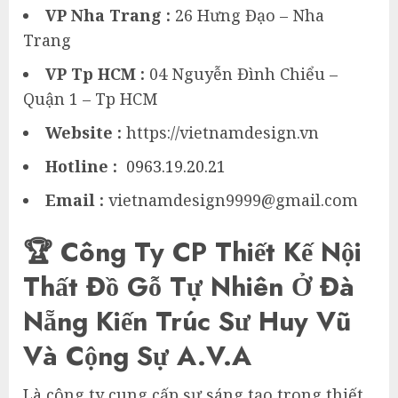
VP Nha Trang :
26 Hưng Đạo – Nha
Trang
VP Tp HCM :
04 Nguyễn Đình Chiểu –
Quận 1 – Tp HCM
Website :
https://vietnamdesign.vn
Hotline :
0963.19.20.21
Email :
vietnamdesign9999@gmail.com
🏆 Công Ty CP Thiết Kế Nội
Thất Đồ Gỗ Tự Nhiên Ở Đà
Nẵng Kiến Trúc Sư Huy Vũ
Và Cộng Sự A.V.A
Là công ty cung cấp sự sáng tạo trong thiết