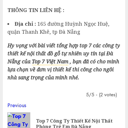
THÔNG TIN LIÊN HỆ :
Địa chỉ :
165 đường Huỳnh Ngọc Huệ,
quận Thanh Khê, tp Đà Nẵng
Hy vọng với bài viết tổng hợp top 7 các công ty
thiết kế nội thất đồ gỗ tự nhiên uy tín tại Đà
Nẵng của
Top 7 Việt Nam
, bạn đã có cho mình
lựa chọn về đơn vị thiết kế thi công cho ngôi
nhà sang trọng của mình nhé.
5/5 - (2 votes)
Continue
Previous
Reading
Top 7 Công Ty Thiết Kế Nội Thất
Pre
Phòng Trẻ Em Đà Nẵng