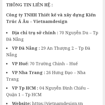
THÔNG TIN LIÊN HỆ :
Công ty TNHH Thiết kế và xây dựng Kiến
Trúc Á Âu – Vietnamdesign
Địa chỉ trụ sở chính :
70 Nguyễn Du – Tp
Đà Nẵng
VP Đà Nẵng :
29 An Thượng 2 – Tp Đà
Nẵng
VP Huế:
70 Trường Chinh – Huế
VP Nha Trang :
26 Hưng Đạo – Nha
Trang
VP Tp HCM :
04 Nguyễn Đình Chiểu –
Quận 1 – Tp HCM
Website:
https://vietnamdesign.vn