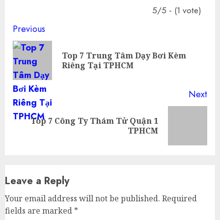
5/5 - (1 vote)
Continue
Previous
Reading
Top 7 Trung Tâm Dạy Bơi Kèm
Pre
Riêng Tại TPHCM
pos
Next
Top 7 Công Ty Thám Tử Quận 1
Next
TPHCM
post:
Leave a Reply
Your email address will not be published.
Required
fields are marked
*