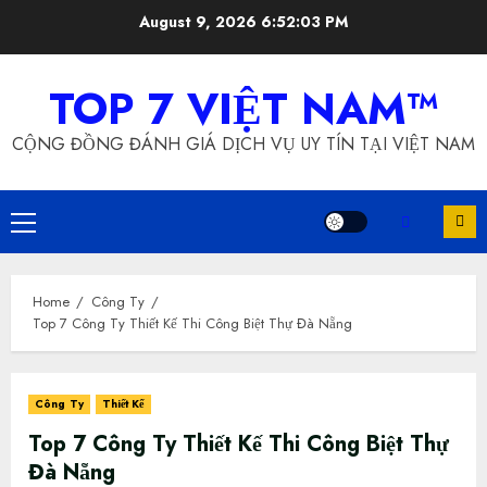
Skip
August 9, 2026
6:52:04 PM
to
content
TOP 7 VIỆT NAM™
CỘNG ĐỒNG ĐÁNH GIÁ DỊCH VỤ UY TÍN TẠI VIỆT NAM
Primary
Menu
Home
Công Ty
Top 7 Công Ty Thiết Kế Thi Công Biệt Thự Đà Nẵng
Công Ty
Thiết Kế
Top 7 Công Ty Thiết Kế Thi Công Biệt Thự
Đà Nẵng