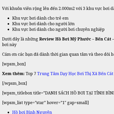
Với khuôn viên rộng lên đến 2.000m2 với 3 khu vực bơi dà
Khu vực bơi dành cho trẻ em
Khu vực bơi dành cho người lớn
Khu vực bơi dành cho người bơi chuyên nghiệp
Dưới đây là những
Review Hồ Bơi Mỹ Phước – Bến Cát
bơi này
Cám ơn các bạn đã dành thời gian quan tâm và theo dõi b
[wpsm_box]
Xem thêm:
Top 7
Trung Tâm Dạy Học Bơi Thị Xã Bến Cá
[/wpsm_box]
[wpsm_titlebox title=”DANH SÁCH HỒ BƠI TẠI TỈNH BÌN
[wpsm_list type=”star” hover=”1″ gap=small]
Hồ bơi Bình Nguyên