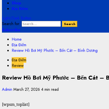
Shop
Địa Điểm
Light/Dark Button
Search for:
Subscribe
Home
Địa Điểm
Review Hồ Bơi Mỹ Phước – Bến Cát – Bình Dương
Địa Điểm
Review
Review Hồ Bơi Mỹ Phước – Bến Cát – 
Admin
March 27, 2026
4 min read
[wpsm_toplist]