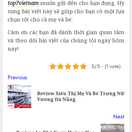
top7vietnam
muốn gửi đến cho bạn đọng. Hy
vọng bài viết này sẽ giúp cho bạn có một lựa
chọn tốt cho cả mẹ và bé.
Cám ơn các bạn đã dành thời gian quan tâm
và theo dõi bài viết của chúng tôi ngày hôm
nay!
5/5 - (1 vote)
Continue
Previous
Reading
Review Siêu Thị Mẹ Và Bé Trưng Nữ
Pre
Vương Đà Nẵng
pos
Next