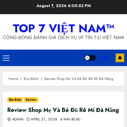
Skip
August 7, 2026
6:00:52 PM
to
content
TOP 7 VIỆT NAM™
CỘNG ĐỒNG ĐÁNH GIÁ DỊCH VỤ UY TÍN TẠI VIỆT NAM
Primary
Menu
Home
Địa Điểm
Review Shop Mẹ Và Bé Đồ Rê Mí Đà Nẵng
Địa Điểm
Review
Review Shop Mẹ Và Bé Đồ Rê Mí Đà Nẵng
ADMIN
APRIL 21, 2026
6 MIN READ