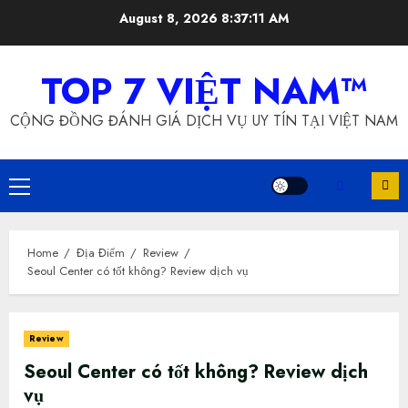
Skip
August 8, 2026
8:37:11 AM
to
content
TOP 7 VIỆT NAM™
CỘNG ĐỒNG ĐÁNH GIÁ DỊCH VỤ UY TÍN TẠI VIỆT NAM
Primary
Menu
Home
Địa Điểm
Review
Seoul Center có tốt không? Review dịch vụ
Review
Seoul Center có tốt không? Review dịch
vụ