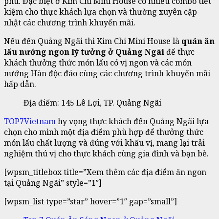
phú. Đặc biệt ở Kim Chi Mini House có nhiều combo tiết
kiệm cho thực khách lựa chọn và thường xuyên cập
nhật các chương trình khuyến mãi.
Nếu đến Quảng Ngãi thì Kim Chi Mini House là
quán ăn
lẩu nướng ngon lý tưởng ở Quảng Ngãi
để thực
khách thưởng thức món lẩu có vị ngon và các món
nướng Hàn độc đáo cùng các chương trình khuyến mãi
hấp dẫn.
Địa điểm: 145 Lê Lợi, TP. Quảng Ngãi
TOP7Vietnam
hy vọng thực khách đến Quảng Ngãi lựa
chọn cho mình một địa điểm phù hợp để thưởng thức
món lẩu chất lượng và đúng với khẩu vị, mang lại trải
nghiệm thú vị cho thực khách cùng gia đình và bạn bè.
[wpsm_titlebox title=”Xem thêm các địa điểm ăn ngon
tại Quảng Ngãi” style=”1″]
[wpsm_list type=”star” hover=”1″ gap=”small”]