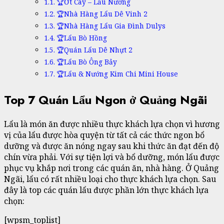
🏆Ớt Cay – Lẩu Nướng
🏆Nhà Hàng Lẩu Dê Vinh 2
🏆Nhà Hàng Lẩu Gia Đình Dulys
🏆Lẩu Bò Hồng
🏆Quán Lẩu Dê Nhựt 2
🏆Lẩu Bò Ông Bảy
🏆Lẩu & Nướng Kim Chi Mini House
Top 7 Quán Lẩu Ngon ở Quảng Ngãi
Lẩu là món ăn được nhiều thực khách lựa chọn vì hương
vị của lẩu được hòa quyện từ tất cả các thức ngon bổ
dưỡng và được ăn nóng ngay sau khi thức ăn đạt đến độ
chín vừa phải. Với sự tiện lợi và bổ dưỡng, món lẩu được
phục vụ khắp nơi trong các quán ăn, nhà hàng. Ở Quảng
Ngãi, lẩu có rất nhiều loại cho thực khách lựa chọn. Sau
đây là top các quán lẩu được phần lớn thực khách lựa
chọn:
[wpsm_toplist]