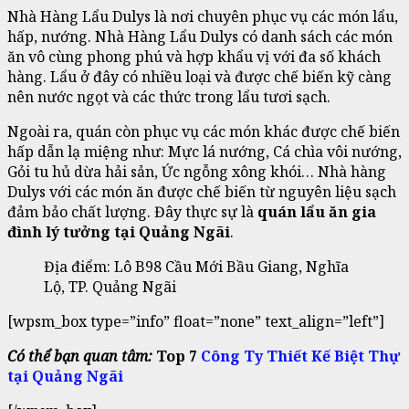
Nhà Hàng Lẩu Dulys là nơi chuyên phục vụ các món lẩu,
hấp, nướng. Nhà Hàng Lẩu Dulys có danh sách các món
ăn vô cùng phong phú và hợp khẩu vị với đa số khách
hàng. Lẩu ở đây có nhiều loại và được chế biến kỹ càng
nên nước ngọt và các thức trong lẩu tươi sạch.
Ngoài ra, quán còn phục vụ các món khác được chế biến
hấp dẫn lạ miệng như: Mực lá nướng, Cá chìa vôi nướng,
Gỏi tu hủ dừa hải sản, Ức ngỗng xông khói… Nhà hàng
Dulys với các món ăn được chế biến từ nguyên liệu sạch
đảm bảo chất lượng. Đây thực sự là
quán lẩu ăn gia
đình lý tưởng tại Quảng Ngãi
.
Địa điểm: Lô B98 Cầu Mới Bầu Giang, Nghĩa
Lộ, TP. Quảng Ngãi
[wpsm_box type=”info” float=”none” text_align=”left”]
Có thể bạn quan tâm:
Top 7
Công Ty Thiết Kế Biệt Thự
tại Quảng Ngãi