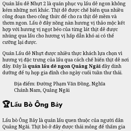
Quán lẩu dê Nhựt 2 là quán phục vụ lẩu dê ngon không
kém những nơi khác. Thịt dê được chế biến qua nhiều
công đoạn theo công thức để cho ra thịt dê mềm và
thơm ngon. Lẩu ở đây nồng nàn hương vị thảo mộc kết
hợp với hương vị ngọt béo của từng lát thịt dê được
nhúng qua lẩu cho hương vị hấp dẫn khó ai có thể
cưỡng lại được.
Quán Lẩu dê Nhựt được nhiều thực khách lựa chọn vì
hương vị đặc trưng của lẩu qua cách chế biến thịt dê nơi
đây. Đây là
quán lẩu dê ngon Quảng Ngãi
đầy dinh
dưỡng để tụ họp gia đình cho ngày cuối tuần thư thái.
Địa điểm: Đường Phạm Văn Đồng, Nghĩa
Chánh Nam, Quảng Ngãi
🏆Lẩu Bò Ông Bảy
Lẩu bò Ông Bảy là quán lẩu quen thuộc của người dân
Quảng Ngãi. Thịt bò ở đây được thái mỏng để thấm gia