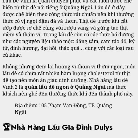
Lẩu Dê Vinh là quán chuyên phục vụ các món được chế
biến từ thịt dê nổi tiếng ở Quảng Ngãi. Lẩu dê ở đây
được chế biến theo công thức rất chuẩn nên khi thưởng
thức có vị ngọt đậm đà và thơm. Thịt dê trước khi cắt
ướp được sơ chế cùng với rượu vang và gừng tạo thịt
mềm và thấm vị. Trong lẩu dê còn có các thức bổ dưỡng
như các nguyên liệu thảo mộc: đẳng sâm, cam táo đỏ, kỷ
tử, đinh hương, đại hồi, thảo quả… cùng với các loại rau
củ khác.
Không những đem lại hương vị thơm vị thơm ngon, món
lẩu dê có chứa rất nhiều hàm lượng cholesterol từ thịt
dê tạo nên món ăn giàu dinh dưỡng. Nhà hàng lẩu dê
Vinh 2 là
quán lẩu dê ngon ở Quảng Ngãi
mà thực
khách nên ghé đến thưởng thức khi đến thành phố này.
Địa điểm: 105 Phạm Văn Đồng, TP. Quảng
Ngãi
🏆Nhà Hàng Lẩu Gia Đình Dulys