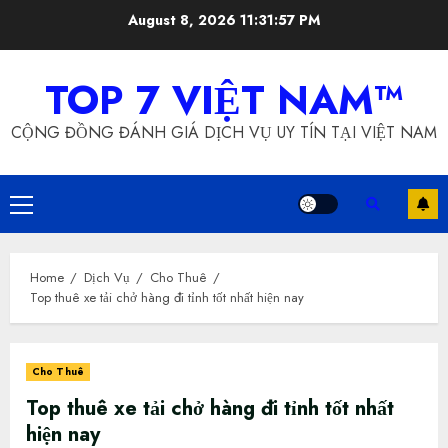
Skip
August 8, 2026
11:31:58 PM
to
content
TOP 7 VIỆT NAM™
CỘNG ĐỒNG ĐÁNH GIÁ DỊCH VỤ UY TÍN TẠI VIỆT NAM
Primary
Menu
Home
Dịch Vụ
Cho Thuê
Top thuê xe tải chở hàng đi tỉnh tốt nhất hiện nay
Cho Thuê
Top thuê xe tải chở hàng đi tỉnh tốt nhất
hiện nay