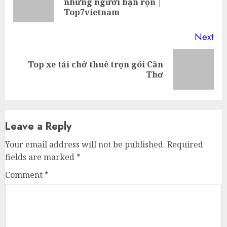
những người bận rộn |
pos
Top7vietnam
Next
Top xe tải chở thuê trọn gói Cần
Next
Thơ
post:
Leave a Reply
Your email address will not be published.
Required
fields are marked
*
Comment
*