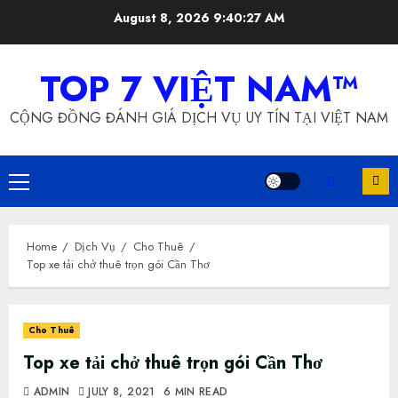
Skip
August 8, 2026
9:40:28 AM
to
content
TOP 7 VIỆT NAM™
CỘNG ĐỒNG ĐÁNH GIÁ DỊCH VỤ UY TÍN TẠI VIỆT NAM
Primary
Menu
Home
Dịch Vụ
Cho Thuê
Top xe tải chở thuê trọn gói Cần Thơ
Cho Thuê
Top xe tải chở thuê trọn gói Cần Thơ
ADMIN
JULY 8, 2021
6 MIN READ