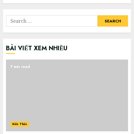
Search
for:
BÀI VIẾT XEM NHIỀU
7 min read
Kiến Thức