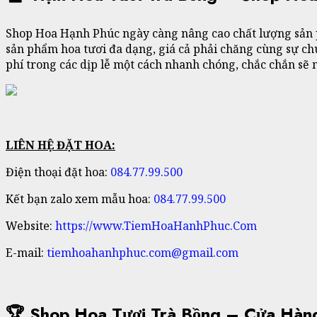
Shop Hoa Hạnh Phúc ngày càng nâng cao chất lượng sản ph
sản phẩm hoa tươi đa dạng, giá cả phải chăng cùng sự chu
phí trong các dịp lễ một cách nhanh chóng, chắc chắn sẽ 
LIÊN HỆ ĐẶT HOA:
Điện thoại đặt hoa:
084.77.99.500
Kết bạn zalo xem mẫu hoa:
084.77.99.500
Website:
https://www.TiemHoaHanhPhuc.Com
E-mail:
tiemhoahanhphuc.com@gmail.com
🏆 Shop Hoa Tươi Trà Bồng – Cửa Hà