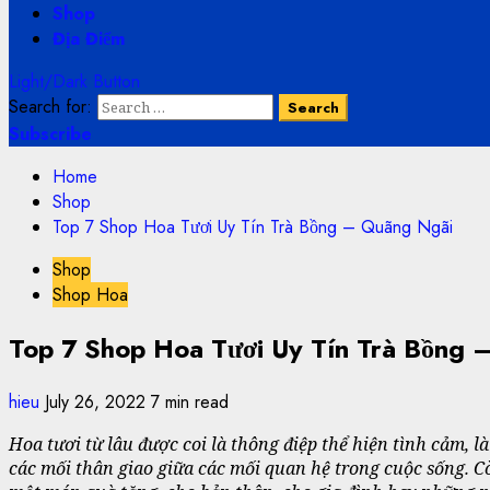
Shop
Địa Điểm
Light/Dark Button
Search for:
Subscribe
Home
Shop
Top 7 Shop Hoa Tươi Uy Tín Trà Bồng – Quãng Ngãi
Shop
Shop Hoa
Top 7 Shop Hoa Tươi Uy Tín Trà Bồng 
hieu
July 26, 2022
7 min read
Hoa tươi từ lâu được coi là thông điệp thể hiện tình cảm, 
các mối thân giao giữa các mối quan hệ trong cuộc sống. C