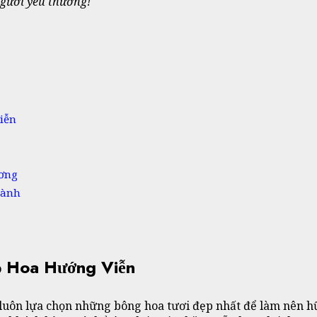
gười yêu thương!
iễn
ương
hành
p Hoa Hướng Viễn
uôn lựa chọn những bông hoa tươi đẹp nhất để làm nên h