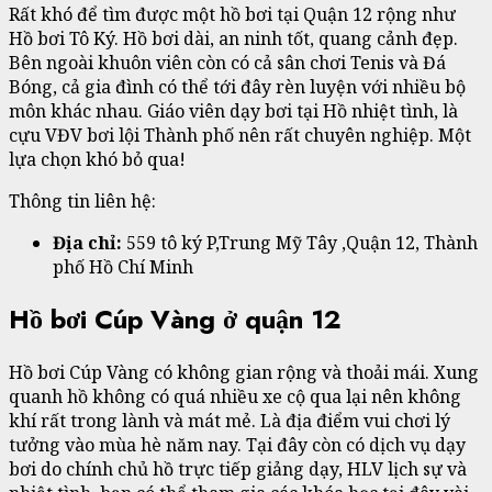
Rất khó để tìm được một hồ bơi tại Quận 12 rộng như
Hồ bơi Tô Ký. Hồ bơi dài, an ninh tốt, quang cảnh đẹp.
Bên ngoài khuôn viên còn có cả sân chơi Tenis và Đá
Bóng, cả gia đình có thể tới đây rèn luyện với nhiều bộ
môn khác nhau. Giáo viên dạy bơi tại Hồ nhiệt tình, là
cựu VĐV bơi lội Thành phố nên rất chuyên nghiệp. Một
lựa chọn khó bỏ qua!
Thông tin liên hệ:
Địa chỉ:
559 tô ký P,Trung Mỹ Tây ,Quận 12, Thành
phố Hồ Chí Minh
Hồ bơi Cúp Vàng ở quận 12
Hồ bơi Cúp Vàng có không gian rộng và thoải mái. Xung
quanh hồ không có quá nhiều xe cộ qua lại nên không
khí rất trong lành và mát mẻ. Là địa điểm vui chơi lý
tưởng vào mùa hè năm nay. Tại đây còn có dịch vụ dạy
bơi do chính chủ hồ trực tiếp giảng dạy, HLV lịch sự và