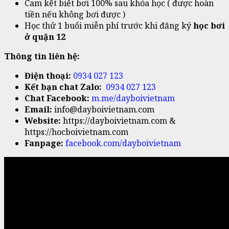
Cam kết biết bơi 100% sau khóa học ( được hoàn
tiền nếu không bơi được )
Học thử 1 buổi miễn phí trước khi đăng ký
học bơi
ở quận 12
Thông tin liên hệ:
Điện thoại:
0934 027 123
Kết bạn chat Zalo:
0934 027 123
Chat Facebook:
m.me/dayboivietnam
Email:
info@dayboivietnam.com
Website:
https://dayboivietnam.com &
https://hocboivietnam.com
Fanpage:
facebook.com/dayboivietnam