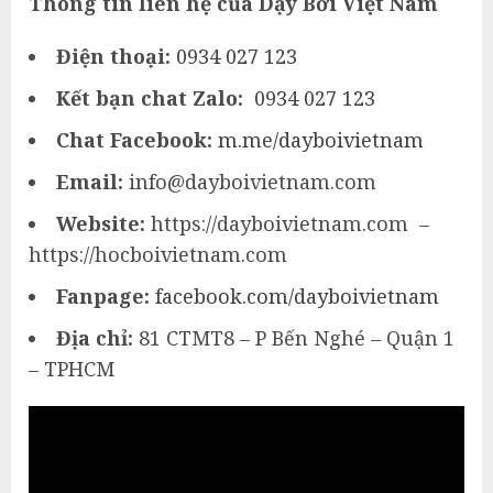
Thông tin liên hệ của Dạy Bơi Việt Nam
Điện thoại:
0934 027 123
Kết bạn chat Zalo:
0934 027 123
Chat Facebook:
m.me/dayboivietnam
Email:
info@dayboivietnam.com
Website:
https://dayboivietnam.com –
https://hocboivietnam.com
Fanpage:
facebook.com/dayboivietnam
Địa chỉ:
81 CTMT8 – P Bến Nghé – Quận 1
– TPHCM