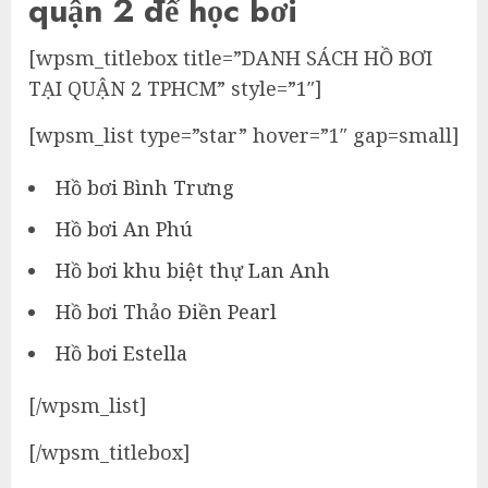
quận 2 để học bơi
[wpsm_titlebox title=”DANH SÁCH HỒ BƠI
TẠI QUẬN 2 TPHCM” style=”1″]
[wpsm_list type=”star” hover=”1″ gap=small]
Hồ bơi Bình Trưng
Hồ bơi An Phú
Hồ bơi khu biệt thự Lan Anh
Hồ bơi Thảo Điền Pearl
Hồ bơi Estella
[/wpsm_list]
[/wpsm_titlebox]