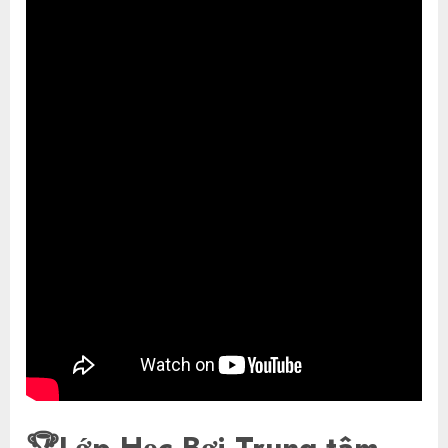
🏆Lớp Học Bơi Trung tâm