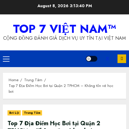
Skip
August 8, 2026
3:13:41 PM
to
content
TOP 7 VIỆT NAM™
CỘNG ĐỒNG ĐÁNH GIÁ DỊCH VỤ UY TÍN TẠI VIỆT NAM
Primary
Menu
Home
Trung Tâm
Top 7 Địa Điểm Học Bơi tại Quận 2 TPHCM – Không tốn vé học
bơi
Bơi Lội
Trung Tâm
Top 7 Địa Điểm Học Bơi tại Quận 2