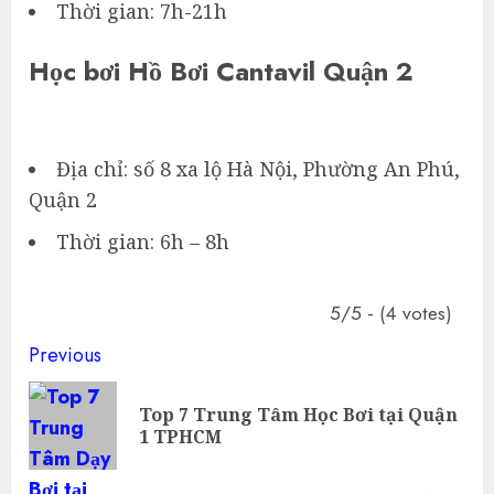
Thời gian: 7h-21h
Học bơi Hồ Bơi Cantavil Quận 2
Địa chỉ: số 8 xa lộ Hà Nội, Phường An Phú,
Quận 2
Thời gian: 6h – 8h
5/5 - (4 votes)
Continue
Previous
Reading
Top 7 Trung Tâm Học Bơi tại Quận
Pre
1 TPHCM
pos