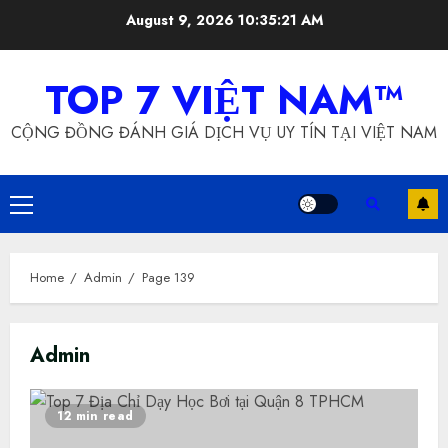
Skip
August 9, 2026
10:35:22 AM
to
content
TOP 7 VIỆT NAM™
CỘNG ĐỒNG ĐÁNH GIÁ DỊCH VỤ UY TÍN TẠI VIỆT NAM
Primary
Menu
Home
Admin
Page 139
Admin
12 min read