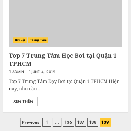
Bơi Lội
Trung Tâm
Top 7 Trung Tâm Học Bơi tại Quận 1
TPHCM
ADMIN
JUNE 4, 2019
Top 7 Trung Tâm Dạy Bơi tại Quận 1 TPHCM Hiện
nay, nhu cầu...
XEM THÊM
Posts
Previous
1
…
136
137
138
139