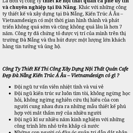
Là đơn vị công ty
thiết kế nội thất quán cà phê uy tín
và chuyên nghiệp tại Đà Nẵng
. Khác với những công
ty thiết kế và xây dựng tại Đà Nẵng, Kiến Trúc Á Âu –
Vietnamdesign có một thời gian hình thành và phát
triển không quá sớm và cũng không quá lâu là hơn 7
năm. Công ty đã chứng tỏ được vị trí của mình trên thị
trường Đà Nẵng và thu hút được một lượng lớn khách
hàng tin tưởng và ủng hộ.
Công Ty Thiết Kế Thi Công Xây Dựng Nội Thất Quán Cafe
Đẹp Đà Nẵng Kiến Trúc Á Âu – Vietnamdesign
có gì ?
Đội ngũ tư vấn viên nhiệt tình và vui vẻ
Đội ngũ kiến trúc sư luôn tìm tòi, không ngừng học
hỏi, không ngừng nghiên cứu thị hiếu của con
người cung nhau đưa ra những mẫu thiết kế phú
hợp với mắt thẩm mỹ của nhiều người
Đội ngũ kĩ sư nhiều năm kinh nghiệm với những
công trình lớn nhỏ trên khắp cả nước
Những con người có đầu óc quản trị dẫn dắt nhân