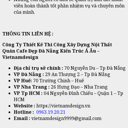
viên hoàn thành tốt phần nhiệm vụ và chuyên môn
của mình.
THÔNG TIN LIÊN HỆ :
Công Ty Thiết Kế Thi Công Xây Dựng Nội Thất
Quán Cafe Đẹp Đà Nẵng Kiến Trúc Á Âu –
Vietnamdesign
Địa chỉ trụ sở chính :
70 Nguyễn Du – Tp Đà Nẵng
VP Đà Nẵng :
29 An Thượng 2 – Tp Đà Nẵng
VP Huế:
70 Trường Chinh – Huế
VP Nha Trang :
26 Hưng Đạo – Nha Trang
VP Tp HCM :
04 Nguyễn Đình Chiểu – Quận 1 – Tp
HCM
Website :
https://vietnamdesign.vn
Hotline :
0963.19.20.21
Email :
vietnamdesign9999@gmail.com