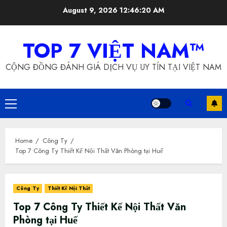
Skip
August 9, 2026
12:46:21 AM
to
content
TOP 7 VIỆT NAM™
CỘNG ĐỒNG ĐÁNH GIÁ DỊCH VỤ UY TÍN TẠI VIỆT NAM
Primary
Menu
Home
Công Ty
Top 7 Công Ty Thiết Kế Nội Thất Văn Phòng tại Huế
Công Ty
Thiết Kế Nội Thất
Top 7 Công Ty Thiết Kế Nội Thất Văn
Phòng tại Huế