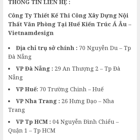
THÔNG TIN LIÊN HỆ :
Công Ty Thiết Kế Thi Công Xây Dựng Nội
Thất Văn Phòng Tại Huế Kiến Trúc Á Âu –
Vietnamdesign
Địa chỉ trụ sở chính :
70 Nguyễn Du – Tp
Đà Nẵng
VP Đà Nẵng :
29 An Thượng 2 – Tp Đà
Nẵng
VP Huế:
70 Trường Chinh – Huế
VP Nha Trang :
26 Hưng Đạo – Nha
Trang
VP Tp HCM :
04 Nguyễn Đình Chiểu –
Quận 1 – Tp HCM