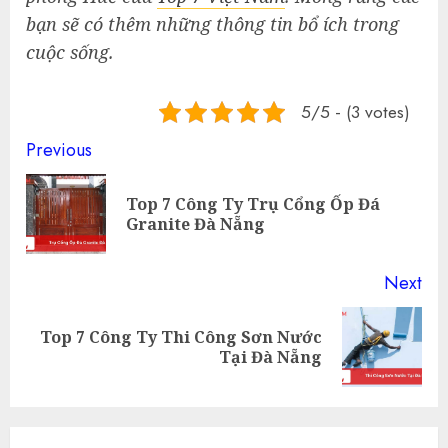
bạn sẽ có thêm những thông tin bổ ích trong
cuộc sống.
5/5 - (3 votes)
Continue
Previous
Reading
Top 7 Công Ty Trụ Cổng Ốp Đá
Pre
Granite Đà Nẵng
pos
Next
Top 7 Công Ty Thi Công Sơn Nước
Next
Tại Đà Nẵng
post: