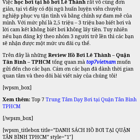
Việc
học bơi tại hồ bơi Lê Thành
rất vô cùng đơn
giản, tại vì đây có đội ngũ huấn luyện viên chuyên
nghiệp phục vụ tận tình và bằng chính sự đam mê của
mình. Với mức phí là 2,5 triệu – 3 triệu bao biết bơi và
lời cam kết không biết bơi không lấy tiền. Tuy nhiên
nếu bạn đăng ký theo nhóm 3 người trở lền thì các bạn
sẽ nhận được một mức ưu đãi cụ thể.
Trên đây là những
Review Hồ Bơi Lê Thành – Quận
Tân Bình – TPHCM
tổng quan mà
top7vietnam
muốn
gửi đến cho các bạn. Cám ơn các bạn đã dành thời gian
quan tâm và theo dõi bài viết này của chúng tôi!
[wpsm_box]
Xem thêm:
Top 7
Trung Tâm Dạy Bơi tại Quận Tân Bình
TPHCM
[/wpsm_box]
[wpsm_titlebox title=”DANH SÁCH HỒ BƠI TẠI QUẬN
TÂN BÌNH TPHCM” style=”1″]