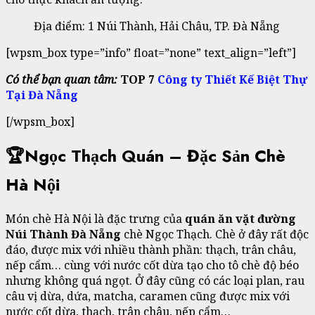
Địa điểm: 1 Núi Thành, Hải Châu, TP. Đà Nẵng
[wpsm_box type=”info” float=”none” text_align=”left”]
Có thể bạn quan tâm:
TOP 7
Công ty Thiết Kế Biệt Thự
Tại Đà Nẵng
[/wpsm_box]
🏆Ngọc Thạch Quán – Đặc Sản Chè
Hà Nội
Món chè Hà Nội là đặc trưng của
quán ăn vặt đường
Núi Thành Đà Nẵng
chè Ngọc Thạch. Chè ở đây rất độc
đáo, được mix với nhiều thành phần: thạch, trân châu,
nếp cẩm… cùng với nước cốt dừa tạo cho tô chè độ béo
nhưng không quá ngọt. Ở đây cũng có các loại plan, rau
câu vị dừa, dứa, matcha, caramen cũng được mix với
nước cốt dừa, thạch, trân châu, nếp cẩm…