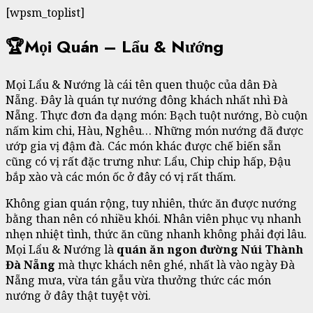
[wpsm_toplist]
🏆Mọi Quán – Lẩu & Nướng
Mọi Lẩu & Nướng là cái tên quen thuộc của dân Đà
Nẵng. Đây là quán tự nướng đông khách nhất nhì Đà
Nẵng. Thực đơn đa dạng món: Bạch tuột nướng, Bò cuộn
nấm kim chi, Hàu, Nghêu… Những món nướng đã được
ướp gia vị đậm đà. Các món khác được chế biến sẵn
cũng có vị rất đặc trưng như: Lẩu, Chip chip hấp, Đậu
bắp xào và các món ốc ở đây có vị rất thấm.
Không gian quán rộng, tuy nhiên, thức ăn được nướng
bằng than nên có nhiều khói. Nhân viên phục vụ nhanh
nhẹn nhiệt tình, thức ăn cũng nhanh không phải đợi lâu.
Mọi Lẩu & Nướng là
quán ăn ngon đường Núi Thành
Đà Nẵng
mà thực khách nên ghé, nhất là vào ngày Đà
Nẵng mưa, vừa tán gẫu vừa thưởng thức các món
nướng ở đây thật tuyệt vời.