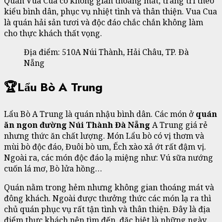
Quán Vua Cua có không gian thoáng mát, trang trí theo
kiểu bình dân, phục vụ nhiệt tình và thân thiện. Vua Cua
là quán hải sản tươi và độc đáo chắc chắn không làm
cho thực khách thất vọng.
Địa điểm: 510A Núi Thành, Hải Châu, TP. Đà
Nẵng
🏆Lẩu Bò A Trung
Lẩu Bò A Trung là quán nhậu bình dân. Các món ở
quán
ăn ngon đường Núi Thành Đà Nẵng
A Trung giá rẻ
nhưng thức ăn chất lượng. Món Lẩu bò có vị thơm và
mùi bò độc đáo, Đuôi bò um, Ếch xào xả ớt rất đậm vị.
Ngoài ra, các món độc đáo lạ miệng như: Vú sữa nướng
cuốn lá mơ, Bò lửa hồng…
Quán nằm trong hẻm nhưng không gian thoáng mát và
đông khách. Ngoài được thưởng thức các món lạ ra thì
chủ quán phục vụ rất tận tình và thân thiện. Đây là địa
điểm thực khách nên tìm đến, đặc biệt là những ngày