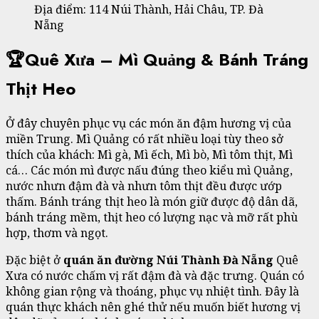
Địa điểm: 114 Núi Thành, Hải Châu, TP. Đà
Nẵng
🏆Quê Xưa – Mì Quảng & Bánh Tráng
Thịt Heo
Ở đây chuyên phục vụ các món ăn đậm hương vị của
miền Trung. Mì Quảng có rất nhiều loại tùy theo sở
thích của khách: Mì gà, Mì ếch, Mì bò, Mì tôm thịt, Mì
cá… Các món mì được nấu đúng theo kiểu mì Quảng,
nước nhưn đậm đà và nhưn tôm thịt đều được ướp
thấm. Bánh tráng thịt heo là món giữ được độ dân dã,
bánh tráng mềm, thịt heo có lượng nạc và mỡ rất phù
hợp, thơm và ngọt.
Đặc biệt ở
quán ăn đường Núi Thành Đà Nẵng
Quê
Xưa có nước chấm vị rất đậm đà và đặc trưng. Quán có
không gian rộng và thoáng, phục vụ nhiệt tình. Đây là
quán thực khách nên ghé thử nếu muốn biết hương vị