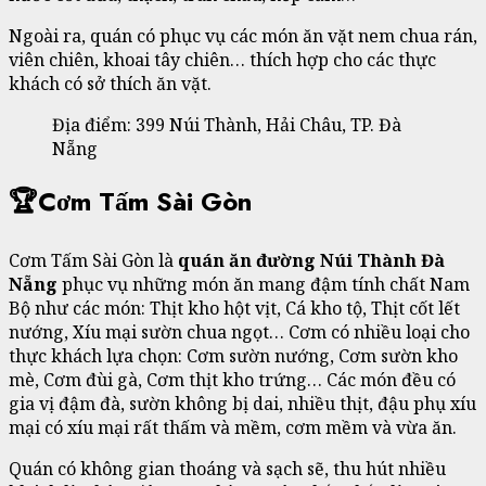
Ngoài ra, quán có phục vụ các món ăn vặt nem chua rán,
viên chiên, khoai tây chiên… thích hợp cho các thực
khách có sở thích ăn vặt.
Địa điểm: 399 Núi Thành, Hải Châu, TP. Đà
Nẵng
🏆Cơm Tấm Sài Gòn
Cơm Tấm Sài Gòn là
quán ăn đường Núi Thành Đà
Nẵng
phục vụ những món ăn mang đậm tính chất Nam
Bộ như các món: Thịt kho hột vịt, Cá kho tộ, Thịt cốt lết
nướng, Xíu mại sườn chua ngọt… Cơm có nhiều loại cho
thực khách lựa chọn: Cơm sườn nướng, Cơm sườn kho
mè, Cơm đùi gà, Cơm thịt kho trứng… Các món đều có
gia vị đậm đà, sườn không bị dai, nhiều thịt, đậu phụ xíu
mại có xíu mại rất thấm và mềm, cơm mềm và vừa ăn.
Quán có không gian thoáng và sạch sẽ, thu hút nhiều