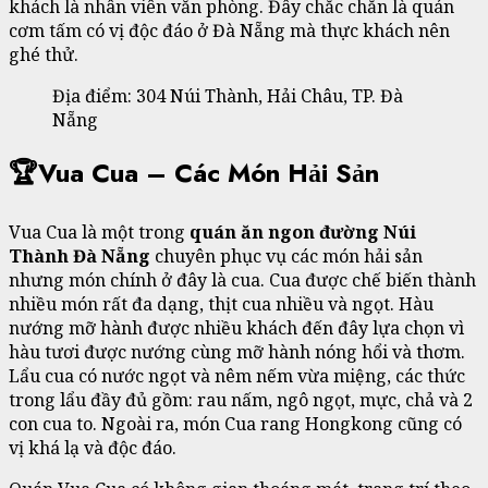
khách là nhân viên văn phòng. Đây chắc chắn là quán
cơm tấm có vị độc đáo ở Đà Nẵng mà thực khách nên
ghé thử.
Địa điểm: 304 Núi Thành, Hải Châu, TP. Đà
Nẵng
🏆Vua Cua – Các Món Hải Sản
Vua Cua là một trong
quán ăn ngon đường Núi
Thành Đà Nẵng
chuyên phục vụ các món hải sản
nhưng món chính ở đây là cua. Cua được chế biến thành
nhiều món rất đa dạng, thịt cua nhiều và ngọt. Hàu
nướng mỡ hành được nhiều khách đến đây lựa chọn vì
hàu tươi được nướng cùng mỡ hành nóng hổi và thơm.
Lẩu cua có nước ngọt và nêm nếm vừa miệng, các thức
trong lẩu đầy đủ gồm: rau nấm, ngô ngọt, mực, chả và 2
con cua to. Ngoài ra, món Cua rang Hongkong cũng có
vị khá lạ và độc đáo.