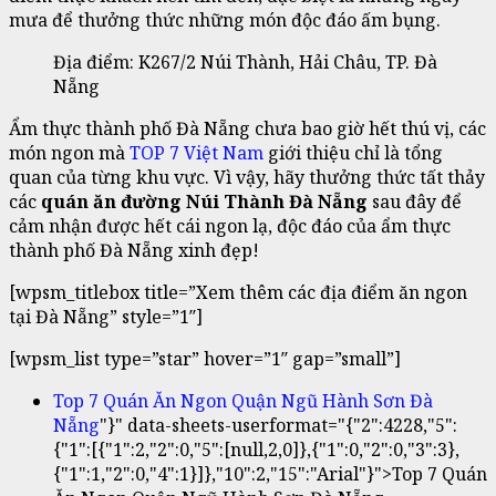
mưa để thưởng thức những món độc đáo ấm bụng.
Địa điểm: K267/2 Núi Thành, Hải Châu, TP. Đà
Nẵng
Ẩm thực thành phố Đà Nẵng chưa bao giờ hết thú vị, các
món ngon mà
TOP 7 Việt Nam
giới thiệu chỉ là tổng
quan của từng khu vực. Vì vậy, hãy thưởng thức tất thảy
các
quán ăn đường Núi Thành Đà Nẵng
sau đây để
cảm nhận được hết cái ngon lạ, độc đáo của ẩm thực
thành phố Đà Nẵng xinh đẹp!
[wpsm_titlebox title=”Xem thêm các địa điểm ăn ngon
tại Đà Nẵng” style=”1″]
[wpsm_list type=”star” hover=”1″ gap=”small”]
Top 7 Quán Ăn Ngon Quận Ngũ Hành Sơn Đà
Nẵng
"}" data-sheets-userformat="{"2":4228,"5":
{"1":[{"1":2,"2":0,"5":[null,2,0]},{"1":0,"2":0,"3":3},
{"1":1,"2":0,"4":1}]},"10":2,"15":"Arial"}">Top 7 Quán