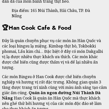
dân dã của món bánh tráng thịt heo.
Địa điểm: 165 Núi Thành, Hải Châu, TP. Đà
Nẵng
🏆Han Cook Cafe & Food
Đây là quán chuyên phục vụ các món ăn Hàn Quốc và
các loại bingsu lạ miệng. Kimbap thịt bò, Tokbokki
phomai, Lẩu kim chi… Đặc biệt ở đây có món Dakgalbi
vị lạ được nhiều thực khách ưa thích. Các món khác
được chế biến cũng được thấm vị và để lại nhiều ấn
tượng.
Các món Bingsu ở Han Cook được chế biến chuyên
nghiệp và hương vị rất đặc trưng. Không gian quán 3
tầng được trang trí xinh cùng với màu ánh sáng tạo cảm
giác ấm cúng.
Quán ăn ngon đường Núi Thành Đà
Nẵng
Han Cook là quán ăn Hàn Quốc mà thực khách
nên ghé thử bởi hương vị của các món độc đáo sẽ làm
cho thực khách ấn tượng.