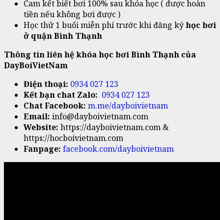
Cam kết biết bơi 100% sau khóa học ( được hoàn
tiền nếu không bơi được )
Học thử 1 buổi miễn phí trước khi đăng ký
học bơi
ở quận Bình Thạnh
Thông tin liên hệ khóa học bơi Bình Thạnh của
DayBoiVietNam
Điện thoại:
0934 027 123
Kết bạn chat Zalo:
0934 027 123
Chat Facebook:
m.me/dayboivietnam
Email:
info@dayboivietnam.com
Website:
https://dayboivietnam.com &
https://hocboivietnam.com
Fanpage:
facebook.com/dayboivietnam