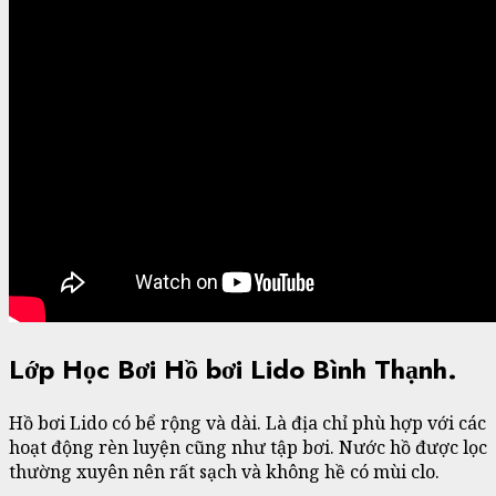
Lớp Học Bơi Hồ bơi Lido Bình Thạnh.
Hồ bơi Lido có bể rộng và dài. Là địa chỉ phù hợp với các
hoạt động rèn luyện cũng như tập bơi. Nước hồ được lọc
thường xuyên nên rất sạch và không hề có mùi clo.