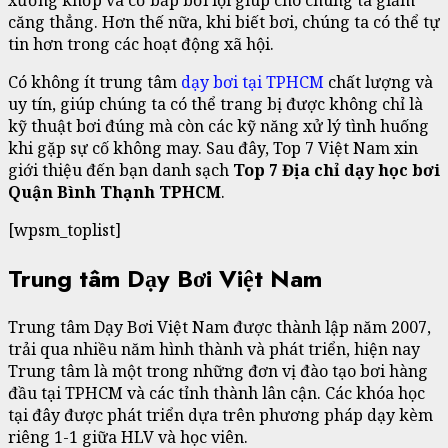
xương khớp và cơ bắp bơi lội giúp cho chúng ta giảm
căng thẳng. Hơn thế nữa, khi biết bơi, chúng ta có thể tự
tin hơn trong các hoạt động xã hội.
Có không ít trung tâm
dạy bơi tại TPHCM
chất lượng và
uy tín, giúp chúng ta có thể trang bị được không chỉ là
kỹ thuật bơi đúng mà còn các kỹ năng xử lý tình huống
khi gặp sự cố không may. Sau đây, Top 7 Việt Nam xin
giới thiệu đến bạn danh sạch
Top 7 Địa chỉ dạy học bơi
Quận Bình Thạnh TPHCM
.
[wpsm_toplist]
Trung tâm Dạy Bơi Việt Nam
Trung tâm Dạy Bơi Việt Nam được thành lập năm 2007,
trải qua nhiều năm hình thành và phát triển, hiện nay
Trung tâm là một trong những đơn vị đào tạo bơi hàng
đầu tại TPHCM và các tỉnh thành lân cận. Các khóa học
tại đây được phát triển dựa trên phương pháp dạy kèm
riêng 1-1 giữa HLV và học viên.