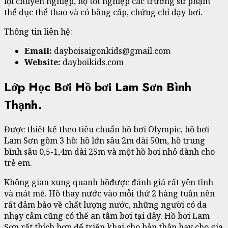
lội chuyên nghiệp, họ tốt nghiệp các trường sư phạm
thể dục thể thao và có bằng cấp, chứng chỉ dạy bơi.
Thông tin liên hệ:
Email:
dayboisaigonkids@gmail.com
Website:
dayboikids.com
Lớp Học Bơi Hồ bơi Lam Sơn Bình
Thạnh.
Được thiết kế theo tiêu chuẩn hồ bơi Olympic, hồ bơi
Lam Sơn gồm 3 hồ: hồ lớn sâu 2m dài 50m, hồ trung
bình sâu 0,5-1,4m dài 25m và một hồ bơi nhỏ dành cho
trẻ em.
Không gian xung quanh hồđược đánh giá rất yên tĩnh
và mát mẻ. Hồ thay nước vào mỗi thứ 2 hàng tuần nên
rất đảm bảo về chất lượng nước, những người có da
nhạy cảm cũng có thể an tâm bơi tại đây. Hồ bơi Lam
Sơn rất thích hợp để triển khai cho bản thân hay cho gia