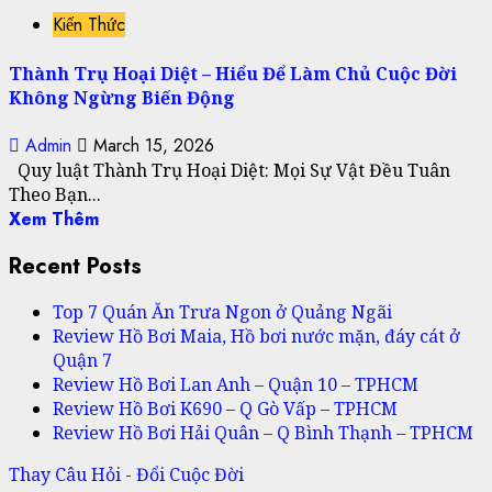
Kiến Thức
Thành Trụ Hoại Diệt – Hiểu Để Làm Chủ Cuộc Đời
Không Ngừng Biến Động
Admin
March 15, 2026
Quy luật Thành Trụ Hoại Diệt: Mọi Sự Vật Đều Tuân
Theo Bạn...
Xem Thêm
Recent Posts
Top 7 Quán Ăn Trưa Ngon ở Quảng Ngãi
Review Hồ Bơi Maia, Hồ bơi nước mặn, đáy cát ở
Quận 7
Review Hồ Bơi Lan Anh – Quận 10 – TPHCM
Review Hồ Bơi K690 – Q Gò Vấp – TPHCM
Review Hồ Bơi Hải Quân – Q Bình Thạnh – TPHCM
Thay Câu Hỏi - Đổi Cuộc Đời