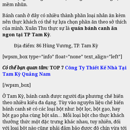
mềm nhũn.
Bánh canh ở đây có nhiều thành phần loại nhân ăn kèm
nên thực khách có thể tự lựa chọn phần ăn theo sở thích
của mình. Xuân Thu thực sự là
quán bánh canh ăn
ngon tại TP Tam Kỳ
.
Địa điểm: 86 Hùng Vương, TP. Tam Kỳ
[wpsm_box type=”info” float=”none” text_align=”left”]
Có thể bạn quan tâm:
TOP 7
Công Ty Thiết Kế Nhà Tại
Tam Kỳ Quảng Nam
[/wpsm_box]
Ở Tam Kỳ, bánh canh được người địa phương chế biến
theo nhiều kiểu đa dạng. Tùy vào nguyên liệu chế biến
bánh canh sẽ có các loại bột như: bột lọc, bột gạo, hay
bột gạo pha cùng bột sắn… Mỗi loại bột cho thực khách
thưởng thức một đặc trưng khác nhau, tuy nhiên, đối
với loại bột nào cũng phải đảm bảo được độ chín vừa tới