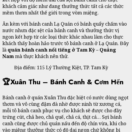
khách cảm giác như đang thưởng thức tất cả các thức
mềm thơm nhất thế giới trong vòm miệng.
Ăn kèm với bánh canh Lạ Quán có bánh quẩy chấm vào
nước nhưn đặc sệt của bánh canh và thưởng thức vị
ngon kết hợp từ các loại thức khác nhau làm cho thực
khách thấy hoàn hảo trước tô bánh canh ở Lạ Quán. Đây
là
quán bánh canh nổi tiếng ở Tam Kỳ – Quảng
Nam
mà thực khách nên thử.
Địa điểm: 115 Lý Thường Kiệt, TP. Tam Kỳ
🏆Xuân Thu – Bánh Canh & Cơm Hến
Bánh canh ở quán Xuân Thu đặc biệt có nước dùng ngọt
thơm và vô cùng đậm đà nhờ được ninh từ xương cá,
mỗi tô bánh canh phục vụ cho khách sẽ được cho đầy
trứng cút, chả heo, chả quế, chả cá, thịt cá… Sợi bánh
canh cũng được chủ quán nấu đến độ chín vừa, khi cho
vào miệng thưởng thức có độ dai ngon chứ không bị