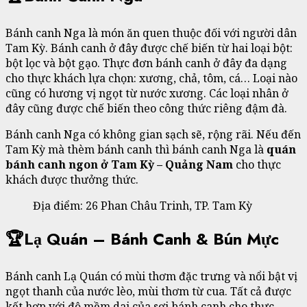
Bánh canh Nga là món ăn quen thuộc đối với người dân
Tam Kỳ. Bánh canh ở đây được chế biến từ hai loại bột:
bột lọc và bột gạo. Thực đơn bánh canh ở đây đa dạng
cho thực khách lựa chọn: xương, chả, tôm, cá… Loại nào
cũng có hương vị ngọt từ nước xương. Các loại nhân ở
đây cũng được chế biến theo công thức riêng đậm đà.
Bánh canh Nga có không gian sạch sẽ, rộng rãi. Nếu đến
Tam Kỳ mà thèm bánh canh thì bánh canh Nga là
quán
bánh canh ngon ở Tam Kỳ – Quảng Nam
cho thực
khách được thưởng thức.
Địa điểm: 26 Phan Châu Trinh, TP. Tam Kỳ
🏆Lạ Quán – Bánh Canh & Bún Mực
Bánh canh Lạ Quán có mùi thơm đặc trưng và nổi bật vị
ngọt thanh của nước lèo, mùi thơm từ cua. Tất cả được
kết hợp với độ mềm dai của sợi bánh canh cho thực