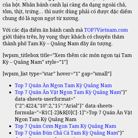
của bột. Nhân bánh canh lại càng đa dạng ngoài chả,
tôm, thịt, trứng… thì nước dùng phải có được đặc diểm
chung đó là ngon ngọt từ xương.
Với các địa điểm ăn bánh canh mà
TOP7Vietnam.com
giới thiệu trên, hy vọng thực khách có chuyến thăm
thành phố Tam Kỳ – Quảng Nam đầy ấn tượng.
[wpsm_titlebox title=”Xem thêm các món ngon tại Tam
Kỳ – Quảng Nam” style=”1″]
[wpsm_list type=”star” hover=”1″ gap=”small”]
Top 7 Quán Ăn Ngon Tam Kỳ Quảng Nam
Top 7 Quán Ăn Vặt Ngon Tam Kỳ Quảng Nam
"}"
data-sheets-userformat="
{"2":4224,"10":2,"15":"Arial"}" data-sheets-
formula="=R1C[-2]&R[0]C[-1]">Top 7 Quán Ăn Vặt
Ngon Tam Kỳ Quảng Nam
Top 7 Quán Cơm Ngon Tam Kỳ Quảng Nam
Top 7 Quán Bún Chả Cá Tam Kỳ Quảng Nam
"}"