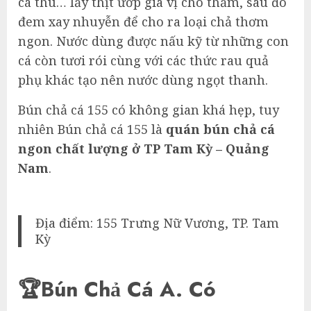
cá thu… lấy thịt ướp gia vị cho thấm, sau đó
đem xay nhuyễn để cho ra loại chả thơm
ngon. Nước dùng được nấu kỹ từ những con
cá còn tươi rói cùng với các thức rau quả
phụ khác tạo nên nước dùng ngọt thanh.
Bún chả cá 155 có không gian khá hẹp, tuy
nhiên Bún chả cá 155 là
quán bún chả cá
ngon chất lượng ở TP Tam Kỳ – Quảng
Nam
.
Địa điểm: 155 Trưng Nữ Vương, TP. Tam
Kỳ
🏆Bún Chả Cá A. Có