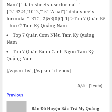
Nam
"}" data-sheets-userformat="
{"2":4224,"10":2,"15":"Arial"}" data-sheets-
formula="=R1C[-2]&R[0]C[-1]">Top 7 Quán Bê
Thui Ở Tam Kỳ Quảng Nam
Top 7 Quán Cơm Niêu Tam Kỳ Quảng
Nam
Top 7 Quán Bánh Canh Ngon Tam Kỳ
Quảng Nam
[/wpsm_list][/wpsm_titlebox]
5/5 - (1 vote)
Continue
Previous
Reading
Bản Đồ Huyện Bắc Trà My Quảng
Pre