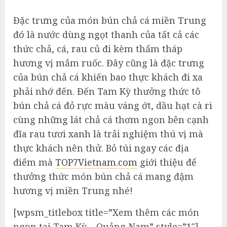
Đặc trưng của món bún chả cá miền Trung
đó là nước dùng ngọt thanh của tất cả các
thức chả, cá, rau củ đi kèm thấm tháp
hương vị mắm ruốc. Đây cũng là đặc trưng
của bún chả cá khiến bao thực khách đi xa
phải nhớ đến. Đến Tam Kỳ thưởng thức tô
bún chả cá đỏ rực màu váng ớt, dầu hạt cà ri
cùng những lát chả cá thơm ngon bên cạnh
đĩa rau tươi xanh là trải nghiệm thú vị mà
thực khách nên thử. Bỏ túi ngay các địa
điểm mà
TOP7Vietnam.com
giới thiệu để
thưởng thức món bún chả cá mang đậm
hương vị miền Trung nhé!
[wpsm_titlebox title=”Xem thêm các món
ngon tại Tam Kỳ – Quảng Nam” style=”1″]