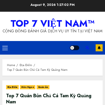
Skip
August 9, 2026
1:27:03 PM
to
content
TOP 7 VIỆT NAM™
CỘNG ĐỒNG ĐÁNH GIÁ DỊCH VỤ UY TÍN TẠI VIỆT NAM
Primary
Menu
Home
Địa Điểm
Top 7 Quán Bún Chả Cá Tam Kỳ Quảng Nam
Địa Điểm
Món Ngon
Quán Ăn
Top 7 Quán Bún Chả Cá Tam Kỳ Quảng
Nam