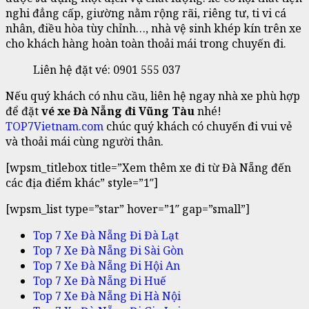
nghi đẳng cấp, giường nằm rộng rãi, riêng tư, ti vi cá
nhân, điều hòa tùy chỉnh…, nhà vệ sinh khép kín trên xe
cho khách hàng hoàn toàn thoải mái trong chuyến đi.
Liên hệ đặt vé: 0901 555 037
Nếu quý khách có nhu cầu, liên hệ ngay nhà xe phù hợp
để đặt
vé xe Đà Nẵng đi Vũng Tàu
nhé!
TOP7Vietnam.com
chúc quý khách có chuyến đi vui vẻ
và thoải mái cùng người thân.
[wpsm_titlebox title=”Xem thêm xe đi từ Đà Nẵng đến
các địa điểm khác” style=”1″]
[wpsm_list type=”star” hover=”1″ gap=”small”]
Top 7 Xe Đà Nẵng Đi Đà Lạt
Top 7 Xe Đà Nẵng Đi Sài Gòn
Top 7 Xe Đà Nẵng Đi Hội An
Top 7 Xe Đà Nẵng Đi Huế
Top 7 Xe Đà Nẵng Đi Hà Nội