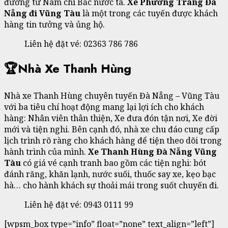
đường từ Nam chí Bắc nước ta.
Xe Phương Trang Đà
Nẵng đi Vũng Tàu
là một trong các tuyến được khách
hàng tin tưởng và ủng hộ.
Liên hệ đặt vé: 02363 786 786
🏆Nhà Xe Thanh Hùng
Nhà xe Thanh Hùng chuyên tuyến Đà Nẵng – Vũng Tàu
với ba tiêu chí hoạt động mang lại lợi ích cho khách
hàng: Nhân viên thân thiện, Xe đưa đón tận nơi, Xe đời
mới và tiện nghi. Bên cạnh đó, nhà xe chu đáo cung cấp
lịch trình rõ ràng cho khách hàng để tiện theo dõi trong
hành trình của mình.
Xe Thanh Hùng Đà Nẵng Vũng
Tàu
có giá vé cạnh tranh bao gồm các tiện nghi: bót
đánh răng, khăn lạnh, nước suối, thuốc say xe, kẹo bạc
hà… cho hành khách sự thoải mái trong suốt chuyến đi.
Liên hệ đặt vé: 0943 0111 99
[wpsm_box type=”info” float=”none” text_align=”left”]